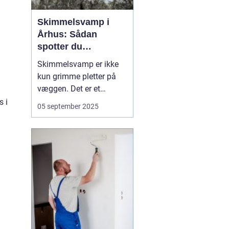
Skimmelsvamp i
Århus: Sådan
spotter du
problemet
Skimmelsvamp er ikke
kun grimme pletter på
væggen. Det er et
sundhedsproblem, der
s i
05 september 2025
ofte skyldes fugt,
kuldebroer og
utilstrækkelig
ventilation. I Århus
spiller kystnært klima,
ældre ejendomme og
tætte renoveri...