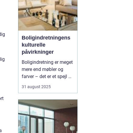
dig
Boligindretningens
kulturelle
påvirkninger
lig
Boligindretning er meget
mere end møbler og
farver – det er et spejl af
kultur, traditioner og
31 august 2025
livsstil. Hver epoke og
hvert sted i verden
rt
sætter sit præg på,
hvordan vi skaber
rammerne for vores
hjem. Fra japansk
a