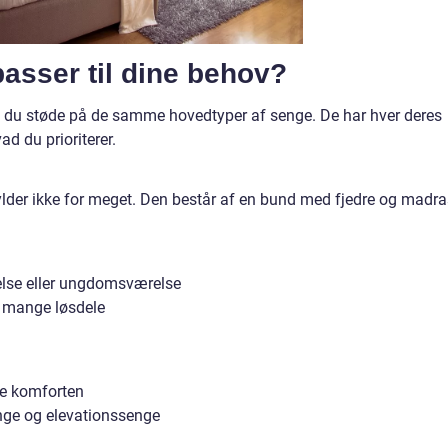
asser til dine behov?
vil du støde på de samme hovedtyper af senge. De har hver deres
ad du prioriterer.
ylder ikke for meget. Den består af en bund med fjedre og madra
else eller ungdomsværelse
r mange løsdele
se komforten
enge og elevationssenge