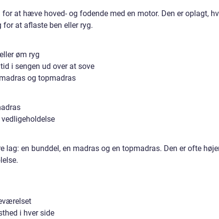
 for at hæve hoved- og fodende med en motor. Den er oplagt, hv
 for at aflaste ben eller ryg.
eller øm ryg
tid i sengen ud over at sove
e madras og topmadras
madras
t vedligeholdelse
tre lag: en bunddel, en madras og en topmadras. Den er ofte høje
lelse.
eværelset
sthed i hver side