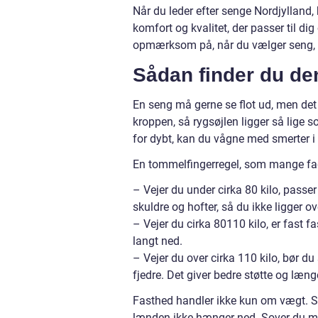
Når du leder efter senge Nordjylland,
komfort og kvalitet, der passer til di
opmærksom på, når du vælger seng, o
Sådan finder du den
En seng må gerne se flot ud, men det v
kroppen, så rygsøjlen ligger så lige s
for dybt, kan du vågne med smerter i l
En tommelfingerregel, som mange fagf
– Vejer du under cirka 80 kilo, pass
skuldre og hofter, så du ikke ligger
– Vejer du cirka 80110 kilo, er fast fa
langt ned.
– Vejer du over cirka 110 kilo, bør 
fjedre. Det giver bedre støtte og læn
Fasthed handler ikke kun om vægt. S
lænden ikke hænger ned. Sover du mest