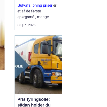
trægulve?
Gulvafslibning priser
er
et af de første
spørgsmål, mange
boligejere stiller, når de
06 juni 2026
opdager ridser, pletter og
slid på trægulvet. På
mange måd...
Pris fyringsolie:
sådan holder du