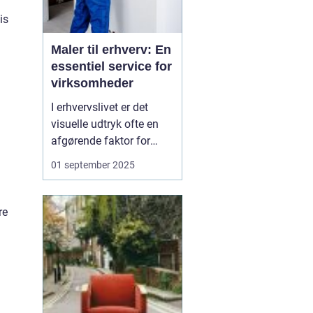
is
Maler til erhverv: En
essentiel service for
virksomheder
I erhvervslivet er det
visuelle udtryk ofte en
afgørende faktor for
virksomheders succes.
01 september 2025
En flot og velholdt
facade skaber ikke kun
et godt
re
førstehåndsindtryk; det
kan også påvirke
arbejdsmiljøet og
medarbejder...