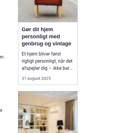
Gør dit hjem
personligt med
genbrug og vintage
Et hjem bliver først
en.
rigtigt personligt, når det
afspejler dig – ikke bare
de nyeste trends fra
31 august 2025
boligmagasinerne. Med
genbrug og vintage kan
du skabe et unikt udtryk,
der både fortæller
er
historier og giver rummet
karakte...