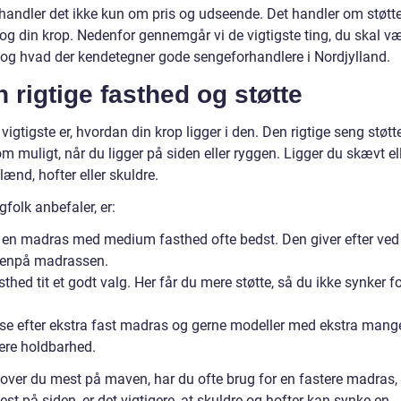
 handler det ikke kun om pris og udseende. Det handler om støtte
g og din krop. Nedenfor gennemgår vi de vigtigste ting, du skal v
g hvad der kendetegner gode sengeforhandlere i Nordjylland.
 rigtige fasthed og støtte
igtigste er, hvordan din krop ligger i den. Den rigtige seng støtt
om muligt, når du ligger på siden eller ryggen. Ligger du skævt el
ænd, hofter eller skuldre.
olk anbefaler, er:
er en madras med medium fasthed ofte bedst. Den giver efter ved
 ovenpå madrassen.
sthed tit et godt valg. Her får du mere støtte, så du ikke synker f
du se efter ekstra fast madras og gerne modeller med ekstra mang
gere holdbarhed.
over du mest på maven, har du ofte brug for en fastere madras,
 på siden, er det vigtigere, at skuldre og hofter kan synke en