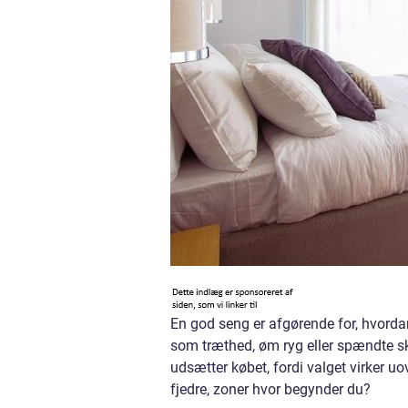
En god seng er afgørende for, hvordan
som træthed, øm ryg eller spændte s
udsætter købet, fordi valget virker uo
fjedre, zoner hvor begynder du?