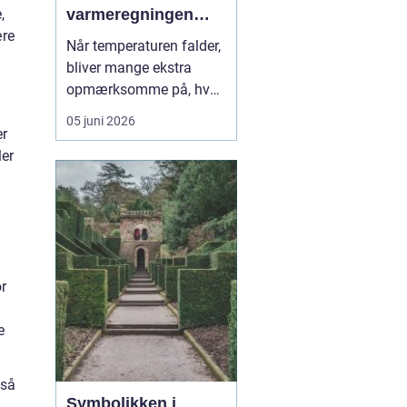
,
varmeregningen
ære
nede
Når temperaturen falder,
bliver mange ekstra
opmærksomme på, hvad
fyring koster. For dig
05 juni 2026
med oliefyr kan udsving
er
i priserne mærkes direkte
ler
på økonomien, og derfor
giver det god mening at
holde øje
med pr...
or
e
 så
Symbolikken i