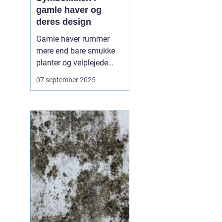
gamle haver og
deres design
Gamle haver rummer
mere end bare smukke
planter og velplejede
stier – de er fyldt med
07 september 2025
symbolik og fortællinger,
som afspejler både
kultur og tidsånd. Hvert
træ, hver sten og hver
dam er ofte placeret med
en mening, der r...