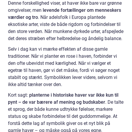
Denne forskellighed viser, at haver ikke bare var grønne
omgivelser, men
levende fortællinger om menneskers
værdier og tro
. Når adelsfolk i Europa plantede
eksotiske arter, viste de både rigdom og forbindelser til
den store verden. Når munkene dyrkede urter, afspejlede
det deres stræben efter helbredelse og åndelig balance.
Selv i dag kan vi mærke effekten af disse gamle
traditioner. Når vi planter en rose i haven, forbinder vi
den ofte ubevidst med kærlighed. Når vi vælger et
egetræ til haven, gør vi det måske, fordi vi søger noget
stabilt og stærkt. Symbolikken lever videre, selvom vi
ikke altid tænker over den.
Kort sagt:
planterne i historiske haver var ikke kun til
pynt – de var bærere af mening og budskaber
. De talte
et sprog, der både kunne udtrykke følelser, markere
status og skabe forbindelse til det guddommelige. At
forstå dette lag af symbolik giver os et nyt blik på
gamle haver – og måske også på vores egne.