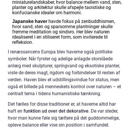
miniaturelandskaber, hvor balance mellem vand, sten,
planter og arkitektur skulle afspejle taoistiske og
konfucianske idealer om harmoni.
havde fokus på zenbuddhismen,
Japanske haver
hvor sand, sten og sparsomme plantninger skulle
fremme meditation og sindsro. Her blev naturen
idealiseret i en stiliseret form, som inviterede til
refleksion.
I renæssancens Europa blev haverne også politiske
symboler. Når fyrster og adelige anlagde storslåede
anlæg med skulpturer, springvand og eksotiske planter,
viste de deres magt, rigdom og forbindelser til resten af
verden. Haven blev et udstillingsvindue for status, men
også et billede på menneskets kontrol over naturen – et
centralt tema i tidens humanistiske tænkning.
Det fælles for disse traditioner er, at haverne altid har
haft en
funktion ud over det dekorative
. De var steder,
hvor man kunne føle sig tættere på det guddommelige,
opleve balance eller vise sin position i samfundet.