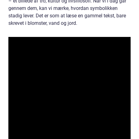
– et billede af tro, kultur og livsfilosofi. Når vi i dag går
gennem dem, kan vi mærke, hvordan symbolikken
stadig lever. Det er som at læse en gammel tekst, bare
skrevet i blomster, vand og jord.