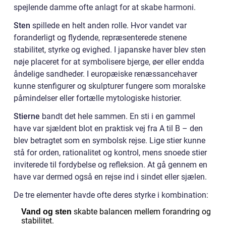
spejlende damme ofte anlagt for at skabe harmoni.
Sten
spillede en helt anden rolle. Hvor vandet var
foranderligt og flydende, repræsenterede stenene
stabilitet, styrke og evighed. I japanske haver blev sten
nøje placeret for at symbolisere bjerge, øer eller endda
åndelige sandheder. I europæiske renæssancehaver
kunne stenfigurer og skulpturer fungere som moralske
påmindelser eller fortælle mytologiske historier.
Stierne
bandt det hele sammen. En sti i en gammel
have var sjældent blot en praktisk vej fra A til B – den
blev betragtet som en symbolsk rejse. Lige stier kunne
stå for orden, rationalitet og kontrol, mens snoede stier
inviterede til fordybelse og refleksion. At gå gennem en
have var dermed også en rejse ind i sindet eller sjælen.
De tre elementer havde ofte deres styrke i kombination:
skabte balancen mellem forandring og
Vand og sten
stabilitet.