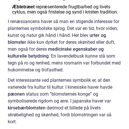
repræsenterede frugtbarhed og livets
Æbletræet
cyklus, men også fristelse og synd i kristen tradition.
I renæssancens haver så man en stigende interesse for
planternes symbolske sprog. Det var en tid, hvor viden,
kunst og natur gik hånd i hånd. Her blev
urter og
blomster
ikke kun dyrket for deres skønhed eller duft,
men også for deres
medicinske egenskaber og
kulturelle betydning
. En lavendelbusk kunne stå som
tegn på ro og renhed, mens rosmarin var forbundet med
hukommelse og trofasthed.
Det interessante ved planternes symbolik er, at den
varierede fra kultur til kultur. I kinesiske haver havde
pæonen
status som “blomsternes konge” og
symboliserede rigdom og ære. I japanske haver var
kirsebærblomsten
derimod et billede på livets
skrøbelighed og skønhed, fordi blomstringen var så
kort.