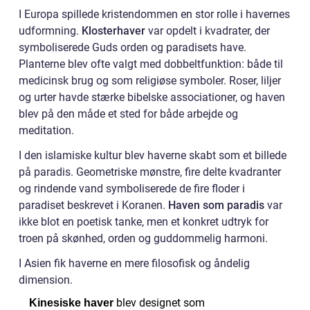
I Europa spillede kristendommen en stor rolle i havernes
udformning.
Klosterhaver
var opdelt i kvadrater, der
symboliserede Guds orden og paradisets have.
Planterne blev ofte valgt med dobbeltfunktion: både til
medicinsk brug og som religiøse symboler. Roser, liljer
og urter havde stærke bibelske associationer, og haven
blev på den måde et sted for både arbejde og
meditation.
I den islamiske kultur blev haverne skabt som et billede
på paradis. Geometriske mønstre, fire delte kvadranter
og rindende vand symboliserede de fire floder i
paradiset beskrevet i Koranen.
Haven som paradis
var
ikke blot en poetisk tanke, men et konkret udtryk for
troen på skønhed, orden og guddommelig harmoni.
I Asien fik haverne en mere filosofisk og åndelig
dimension.
blev designet som
Kinesiske haver