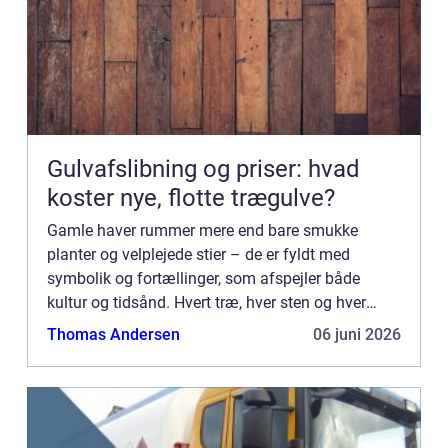
Gulvafslibning og priser: hvad
koster nye, flotte trægulve?
Gamle haver rummer mere end bare smukke
planter og velplejede stier – de er fyldt med
symbolik og fortællinger, som afspejler både
kultur og tidsånd. Hvert træ, hver sten og hver
dam er ofte placeret med en mening, der r...
Thomas Andersen
06 juni 2026