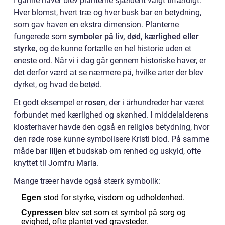
I gamle haver blev planterne sjældent valgt tilfældigt.
Hver blomst, hvert træ og hver busk bar en betydning,
som gav haven en ekstra dimension. Planterne
fungerede som
symboler på liv, død, kærlighed eller
styrke
, og de kunne fortælle en hel historie uden et
eneste ord. Når vi i dag går gennem historiske haver, er
det derfor værd at se nærmere på, hvilke arter der blev
dyrket, og hvad de betød.
Et godt eksempel er
rosen
, der i århundreder har været
forbundet med kærlighed og skønhed. I middelalderens
klosterhaver havde den også en religiøs betydning, hvor
den røde rose kunne symbolisere Kristi blod. På samme
måde bar
liljen
et budskab om renhed og uskyld, ofte
knyttet til Jomfru Maria.
Mange træer havde også stærk symbolik:
stod for styrke, visdom og udholdenhed.
Egen
blev set som et symbol på sorg og
Cypressen
evighed, ofte plantet ved gravsteder.