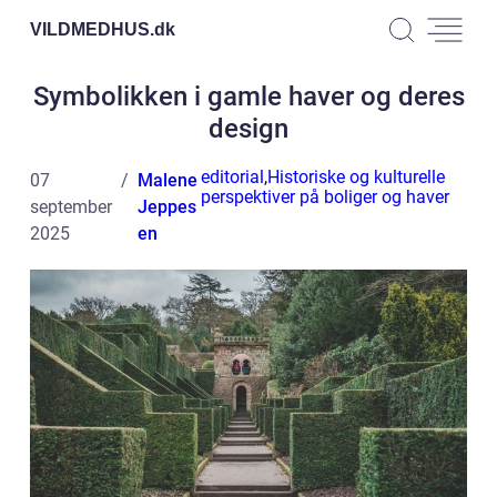
VILDMEDHUS.
dk
Symbolikken i gamle haver og deres
design
editorial
,
Historiske og kulturelle
07
Malene
perspektiver på boliger og haver
september
Jeppes
2025
en