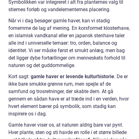
Symbolikken var integreret i alt fra planternes valg til
stiernes forløb og vandelementernes placering.
Når vi i dag besøger gamle haver, kan vi stadig
fornemme de lag af mening. En korsformet klosterhave,
en islamisk vandkanal eller en japansk stenhave taler
alle ind i universelle temaer: tro, orden, balance og
identitet. Vi ser måske først et smukt anlæg, men bag
det ligger dybe fortællinger om menneskets forhold til
naturen og det guddommelige.
Kort sagt:
gamle haver er levende kulturhistorie
. De er
ikke bare smukke grønne rum, men spejle af de
samfund og trosretninger, der skabte dem. At gå
gennem en sådan have er at træde ind i en verden, hvor
hvert element bærer på symbolik, som stadig kan
inspirere os i dag.
Gamle haver viser os, at naturen aldrig bare var pynt.
Hver plante, sten og sti havde en rolle i et større billede