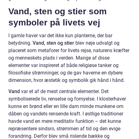
Vand, sten og stier som
symboler på livets vej
I gamle haver var det ikke kun planterne, der bar
betydning.
Vand, sten og stier
blev nøje udvalgt og
placeret som metaforer for livets rejse, naturens kræfter
og menneskets plads i verden. Mange af disse
elementer var inspireret af både religiøse tanker og
filosofiske strømninger, og de gav haverne en dybere
dimension, hvor æstetik og symbolik gik hånd i hånd.
Vand
var et af de mest centrale elementer. Det
symboliserede liv, renselse og fornyelse. I klosterhaver
kunne en brønd eller en lille dam minde munkene om
dåben og vandets rensende kraft. I østlige traditioner
havde vand en mere meditativ funktion – det kunne
repræsentere sindsro, strømmen af tid og den evige
forandring. Derfor blev små rislende bække og