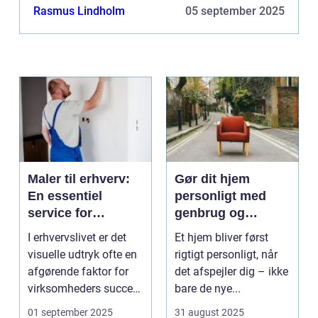
dam er ofte placeret med en mening, der r...
Rasmus Lindholm
05 september 2025
Maler til erhverv:
Gør dit hjem
En essentiel
personligt med
service for
genbrug og
virksomheder
vintage
I erhvervslivet er det
Et hjem bliver først
visuelle udtryk ofte en
rigtigt personligt, når
afgørende faktor for
det afspejler dig – ikke
virksomheders succes.
bare de nye...
En ...
01 september 2025
31 august 2025