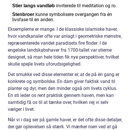
inviterede til meditation og ro.
Stier langs vandløb
kunne symbolisere overgangen fra én
Stenbroer
livsfase til en anden.
Eksemplerne er mange. I de klassiske islamiske haver,
hvor vandkanaler ofte var anlagt i geometriske mønstre,
repræsenterede vandet paradisets fire floder. I de
engelske landskabshaver fra 1700-tallet var stierne
designet, så man hele tiden fik nye perspektiver, hvilket
skulle spejle livets uforudsigelighed.
Det smukke ved disse elementer er, at de på én gang er
konkrete og symbolske. En dam giver faktisk vand til
planter og dyr, men den minder også om livets cyklus.
En sti leder os rent praktisk gennem haven, men kan
samtidig få os til at tænke over, hvilken vej vi selv
vælger i livet.
Når vi i dag ser på gamle haver, er det ofte disse detaljer,
der gør oplevelsen så stærk. Vi mærker roen ved at gå