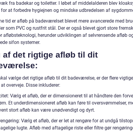
æk fra badekar og toiletter. I løbet af middelalderen blev kloak
t for at forbedre hygiejnen og mindske udbredelsen af sygdomm
ne tid er afløb på badeværelset blevet mere avancerede med bru
er som PVC og rustfrit stål. Der er også blevet gjort store fremsk
or afløbsteknologi, herunder udviklingen af selvrensende afløb o
ede sifon systemer.
 af det rigtige afløb til dit
eværelse:
kal vælge det rigtige afløb til dit badeværelse, er der flere vigtig
 at overveje. Disse inkluderer:
tet: Vælg et afløb, der er dimensioneret til at håndtere den forv
øm. Et underdimensioneret afløb kan føre til oversvømmelser, m
vent stort afløb kan være unødvendigt og dyrt.
ngøring: Vælg et afløb, der er let at rengøre for at undgå tilsto
gelige lugte. Afløb med aftagelige riste eller filtre gør rengørin