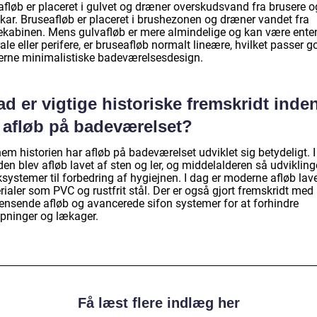
afløb er placeret i gulvet og dræner overskudsvand fra brusere o
kar. Bruseafløb er placeret i brushezonen og dræner vandet fra
ekabinen. Mens gulvafløb er mere almindelige og kan være ente
ale eller perifere, er bruseafløb normalt lineære, hvilket passer go
rne minimalistiske badeværelsesdesign.
d er vigtige historiske fremskridt inde
r afløb på badeværelset?
m historien har afløb på badeværelset udviklet sig betydeligt. I
den blev afløb lavet af sten og ler, og middelalderen så udvikling
systemer til forbedring af hygiejnen. I dag er moderne afløb lave
ialer som PVC og rustfrit stål. Der er også gjort fremskridt med
rensende afløb og avancerede sifon systemer for at forhindre
opninger og lækager.
Få læst flere indlæg her