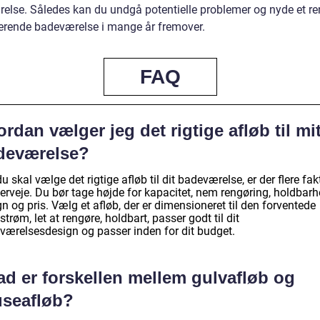
else. Således kan du undgå potentielle problemer og nyde et re
erende badeværelse i mange år fremover.
FAQ
rdan vælger jeg det rigtige afløb til mi
deværelse?
u skal vælge det rigtige afløb til dit badeværelse, er der flere fak
erveje. Du bør tage højde for kapacitet, nem rengøring, holdbarh
n og pris. Vælg et afløb, der er dimensioneret til den forventede
trøm, let at rengøre, holdbart, passer godt til dit
værelsesdesign og passer inden for dit budget.
ad er forskellen mellem gulvafløb og
useafløb?