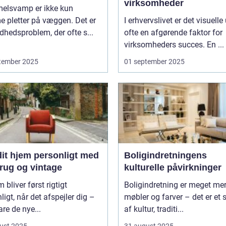
virksomheder
elsvamp er ikke kun
 pletter på væggen. Det er
I erhvervslivet er det visuelle
dhedsproblem, der ofte s...
ofte en afgørende faktor for
virksomheders succes. En ...
tember 2025
01 september 2025
dit hjem personligt med
Boligindretningens
rug og vintage
kulturelle påvirkninger
m bliver først rigtigt
Boligindretning er meget me
ligt, når det afspejler dig –
møbler og farver – det er et s
are de nye...
af kultur, traditi...
ust 2025
31 august 2025