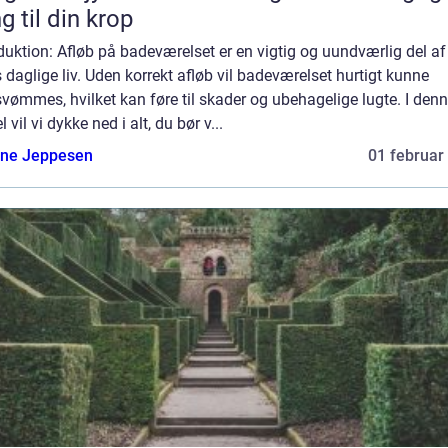
g til din krop
duktion: Afløb på badeværelset er en vigtig og uundværlig del af
 daglige liv. Uden korrekt afløb vil badeværelset hurtigt kunne
vømmes, hvilket kan føre til skader og ubehagelige lugte. I den
el vil vi dykke ned i alt, du bør v...
ne Jeppesen
01 februar