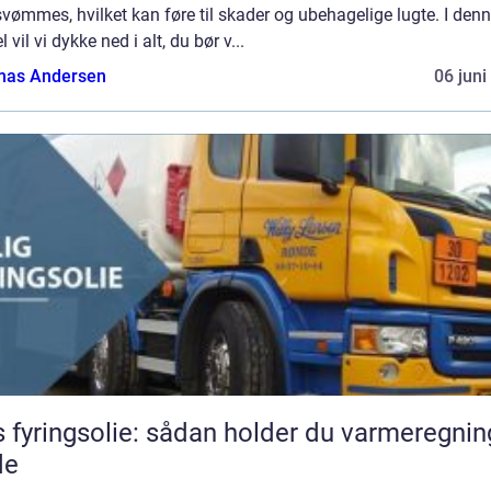
vømmes, hvilket kan føre til skader og ubehagelige lugte. I den
el vil vi dykke ned i alt, du bør v...
as Andersen
06 juni
s fyringsolie: sådan holder du varmeregni
de