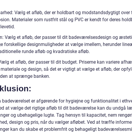
arhed: Vælg et afløb, der er holdbart og modstandsdygtigt over f
sion. Materialer som rustfrit stål og PVC er kendt for deres hol
levetid.
: Vælg et afløb, der passer til dit badeværelsesdesign og æsteti
e forskellige designmuligheder at vælge imellem, herunder line
raditionelle runde afløb og kvadratiske afløb.
Vælg et afløb, der passer til dit budget. Priserne kan variere afh
, materiale og design, så det er vigtigt at vælge et afløb, der opfy
den at sprænge banken.
klusion:
 badeværelset er afgørende for hygiejne og funktionalitet i ethv
d at vælge det rigtige afløb til dit badeværelse kan du undgå læ
inger og ubehagelige lugte. Tag hensyn til kapacitet, nem rengør
hed, design og pris, når du vælger afløbet. Ved at træffe inform
inger kan du skabe et problemfrit og behageligt badeværelsesmil