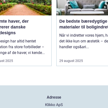
mte haver, der
De bedste bæredygtige
irerer danske
materialer til boligindr
designs
Når vi indretter vores hjem, 
sign har altid hentet
det ikke kun om æstetik – de
ation fra store forbilleder –
handler ogs&ari...
ge af de haver, vi kende...
ust 2025
29 august 2025
Adresse