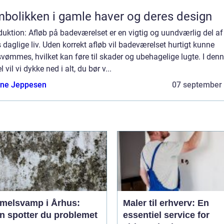
bolikken i gamle haver og deres design
duktion: Afløb på badeværelset er en vigtig og uundværlig del af
 daglige liv. Uden korrekt afløb vil badeværelset hurtigt kunne
vømmes, hvilket kan føre til skader og ubehagelige lugte. I den
el vil vi dykke ned i alt, du bør v...
ne Jeppesen
07 september
melsvamp i Århus:
Maler til erhverv: En
n spotter du problemet
essentiel service for