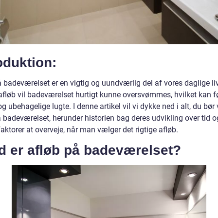
oduktion:
 badeværelset er en vigtig og uundværlig del af vores daglige li
afløb vil badeværelset hurtigt kunne oversvømmes, hvilket kan fø
g ubehagelige lugte. I denne artikel vil vi dykke ned i alt, du bør
 badeværelset, herunder historien bag deres udvikling over tid o
faktorer at overveje, når man vælger det rigtige afløb.
d er afløb på badeværelset?