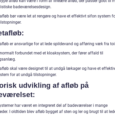
type afløb kan være i form af lineære afløb, der passer godt til
istiske badeværelsesdesign.
fløb bør være let at rengøre og have et effektivt sifon system fo
lstopninger.
etafløb:
afløb er ansvarlige for at lede spildevand og afføring væk fra toil
normalt forbundet med et kloaksystem, der fører affald til
gsanlæg.
afløb skal være designet til at undgå lækager og have et effektiv
stem for at undgå tilstopninger.
orisk udvikling af afløb på
eværelset:
ystemer har været en integreret del af badeværelser i mange
der. I oldtiden blev afløb bygget af sten og ler og brugt til at led