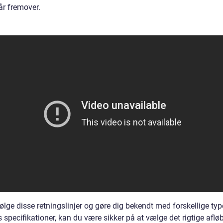
r fremover.
ølge disse retningslinjer og gøre dig bekendt med forskellige typ
 specifikationer, kan du være sikker på at vælge det rigtige afløb 