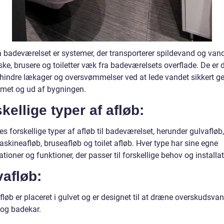
å badeværelset er systemer, der transporterer spildevand og vand
ke, brusere og toiletter væk fra badeværelsets overflade. De er 
forhindre lækager og oversvømmelser ved at lede vandet sikkert 
emet og ud af bygningen.
kellige typer af afløb:
es forskellige typer af afløb til badeværelset, herunder gulvafløb,
skineafløb, bruseafløb og toilet afløb. Hver type har sine egne
ationer og funktioner, der passer til forskellige behov og installat
afløb:
løb er placeret i gulvet og er designet til at dræne overskudsvan
 og badekar.