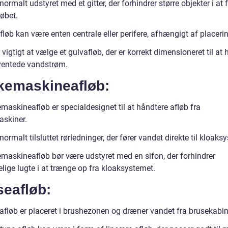
normalt udstyret med et gitter, der forhindrer større objekter i at 
løbet.
løb kan være enten centrale eller perifere, afhængigt af placeri
 vigtigt at vælge et gulvafløb, der er korrekt dimensioneret til at
ventede vandstrøm.
kemaskineafløb:
maskineafløb er specialdesignet til at håndtere afløb fra
skiner.
normalt tilsluttet rørledninger, der fører vandet direkte til kloaks
maskineafløb bør være udstyret med en sifon, der forhindrer
lige lugte i at trænge op fra kloaksystemet.
seafløb:
afløb er placeret i brushezonen og dræner vandet fra brusekabi