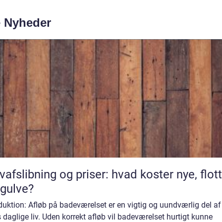
e Nyheder
vafslibning og priser: hvad koster nye, flot
gulve?
duktion: Afløb på badeværelset er en vigtig og uundværlig del af
 daglige liv. Uden korrekt afløb vil badeværelset hurtigt kunne