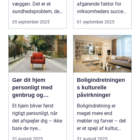
væggen. Det er et
afgørende faktor for
sundhedsproblem, der
virksomheders succes.
ofte s...
En ...
05 september 2025
01 september 2025
Gør dit hjem
Boligindretningen
personligt med
s kulturelle
genbrug og
påvirkninger
vintage
Et hjem bliver først
Boligindretning er
rigtigt personligt, når
meget mere end
det afspejler dig – ikke
møbler og farver – det
bare de nye...
er et spejl af kultur,
traditi...
31 august 2025
31 august 2025