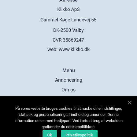
web:
www.klikko.dk
Menu
Annoncering
Om os
Cookies
På vores website bruges cookies til at huske dine indstillinger,
Kontakt os
statistik og personalisering af indhold og annoncer. Denne
Sitemap
information deles med tredjepart. Ved fortsat brug af websiden
godkender du cookiepolitikken.
Ok
Privatlivspolitik