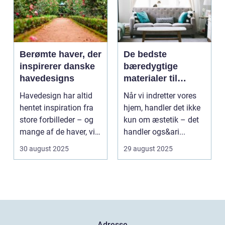
Berømte haver, der
De bedste
inspirerer danske
bæredygtige
havedesigns
materialer til
boligindretning
Havedesign har altid
Når vi indretter vores
hentet inspiration fra
hjem, handler det ikke
store forbilleder – og
kun om æstetik – det
mange af de haver, vi
handler ogs&ari...
kende...
30 august 2025
29 august 2025
Adresse