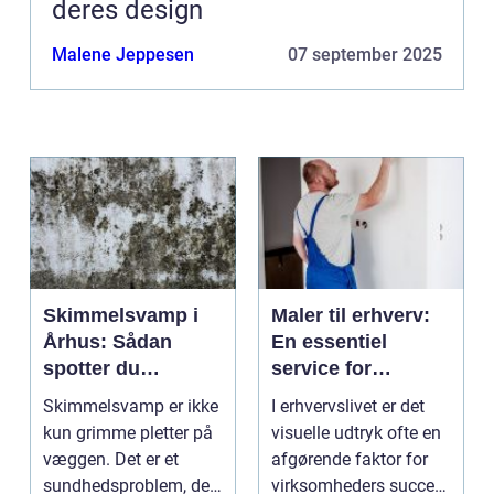
deres design
Malene Jeppesen
07 september 2025
Skimmelsvamp i
Maler til erhverv:
Århus: Sådan
En essentiel
spotter du
service for
problemet
virksomheder
Skimmelsvamp er ikke
I erhvervslivet er det
kun grimme pletter på
visuelle udtryk ofte en
væggen. Det er et
afgørende faktor for
sundhedsproblem, der
virksomheders succes.