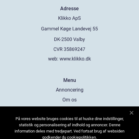
Adresse
web:
www.klikko.dk
Menu
Annoncering
Om os
Cookies
På vores website bruges cookies til at huske dine indstillinger,
Kontakt os
statistik og personalisering af indhold og annoncer. Denne
Sitemap
information deles med tredjepart. Ved fortsat brug af websiden
godkender du cookiepolitikken.