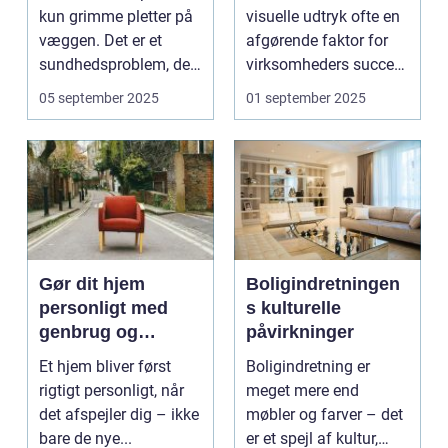
kun grimme pletter på
visuelle udtryk ofte en
væggen. Det er et
afgørende faktor for
sundhedsproblem, der
virksomheders succes.
ofte s...
En ...
05 september 2025
01 september 2025
Gør dit hjem
Boligindretningen
personligt med
s kulturelle
genbrug og
påvirkninger
vintage
Et hjem bliver først
Boligindretning er
rigtigt personligt, når
meget mere end
det afspejler dig – ikke
møbler og farver – det
bare de nye...
er et spejl af kultur,