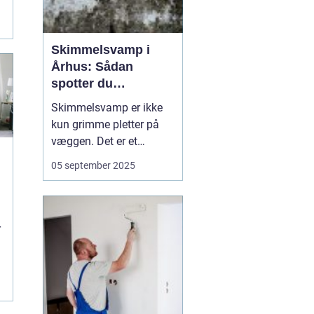
Skimmelsvamp i
Århus: Sådan
spotter du
problemet
Skimmelsvamp er ikke
kun grimme pletter på
væggen. Det er et
sundhedsproblem, der
05 september 2025
ofte skyldes fugt,
kuldebroer og
utilstrækkelig
ventilation. I Århus
r
spiller kystnært klima,
ældre ejendomme og
tætte renoveri...