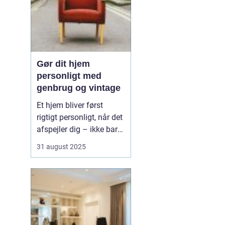
Gør dit hjem
personligt med
genbrug og vintage
Et hjem bliver først
rigtigt personligt, når det
afspejler dig – ikke bare
de nyeste trends fra
31 august 2025
boligmagasinerne. Med
genbrug og vintage kan
du skabe et unikt udtryk,
der både fortæller
historier og giver rummet
karakte...