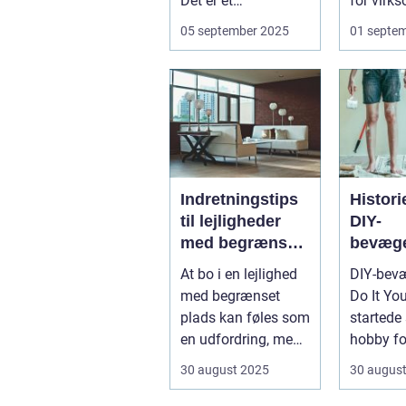
Det er et
for virk
sundhedsproblem,
succes. E
05 september 2025
01 septe
der ofte s...
Indretningstips
Histor
til lejligheder
DIY-
med begrænset
bevæge
plads
hobby ti
At bo i en lejlighed
DIY-bev
med begrænset
Do It You
plads kan føles som
startede
en udfordring, men
hobby fo
med de rette ...
ville repa
30 august 2025
30 augus