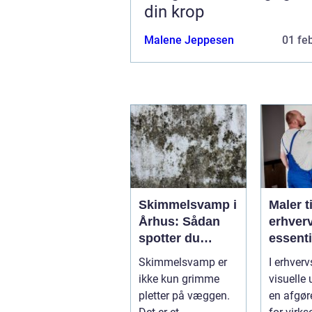
din krop
Malene Jeppesen
01 fe
Skimmelsvamp i
Maler ti
Århus: Sådan
erhver
spotter du
essenti
problemet
service
Skimmelsvamp er
I erhverv
virkso
ikke kun grimme
visuelle 
pletter på væggen.
en afgør