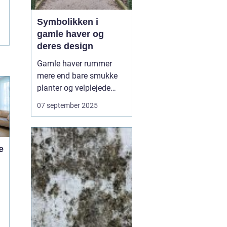
Symbolikken i
gamle haver og
deres design
Gamle haver rummer
mere end bare smukke
planter og velplejede
stier – de er fyldt med
07 september 2025
symbolik og fortællinger,
som afspejler både
kultur og tidsånd. Hvert
e
træ, hver sten og hver
dam er ofte placeret med
en mening, der r...