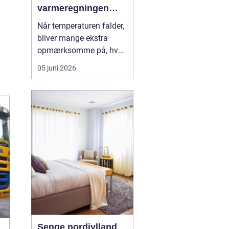
varmeregningen
nede
Når temperaturen falder,
bliver mange ekstra
opmærksomme på, hvad
fyring koster. For dig
05 juni 2026
med oliefyr kan udsving
i priserne mærkes direkte
på økonomien, og derfor
giver det god mening at
holde øje
med pr...
Senge nordjylland