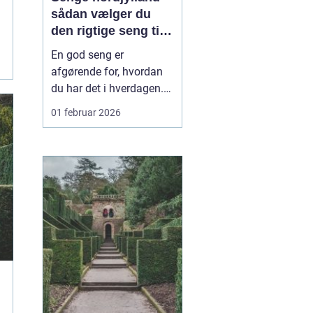
sådan vælger du
den rigtige seng til
din krop
En god seng er
afgørende for, hvordan
du har det i hverdagen.
Sover du dårligt, mærker
01 februar 2026
du det hurtigt som
træthed, øm ryg eller
spændte skuldre. Mange
nordjyder går længe og
overvejer ny seng, men
udsætter købet, fordi
valget virker
uoverskueligt. Hå...