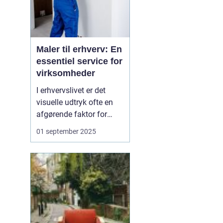
Maler til erhverv: En
essentiel service for
virksomheder
I erhvervslivet er det
visuelle udtryk ofte en
afgørende faktor for
virksomheders succes.
01 september 2025
En flot og velholdt
facade skaber ikke kun
et godt
førstehåndsindtryk; det
kan også påvirke
arbejdsmiljøet og
medarbejder...