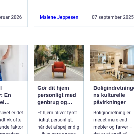
bruar 2026
Malene Jeppesen
07 september 2025
l
Gør dit hjem
Boligindretning
v: En
personligt med
ns kulturelle
el
genbrug og
påvirkninger
 for
vintage
slivet er det
Et hjem bliver først
Boligindretning er
mheder
udtryk ofte
rigtigt personligt,
meget mere end
ende faktor
når det afspejler dig
møbler og farver –