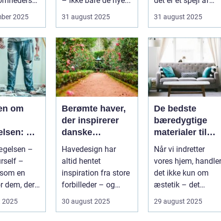
somheders
– ikke bare de nye...
det er et spejl af
n ...
kultur, traditi...
mber 2025
31 august 2025
31 august 2025
ien om
Berømte haver,
De bedste
der inspirerer
bæredygtige
lsen: Fra
danske
materialer til
l livsstil
havedesigns
boligindretning
ægelsen –
Havedesign har
Når vi indretter
rself –
altid hentet
vores hjem, handle
 som en
inspiration fra store
det ikke kun om
r dem, der
forbilleder – og
æstetik – det
rer...
mange af de haver,
handler ogs&ari...
t 2025
30 august 2025
29 august 2025
vi kende...