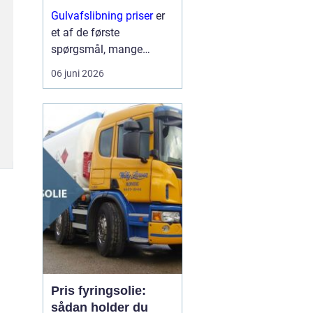
trægulve?
Gulvafslibning priser
er
et af de første
spørgsmål, mange
boligejere stiller, når de
06 juni 2026
opdager ridser, pletter og
slid på trægulvet. På
mange måd...
Pris fyringsolie:
sådan holder du