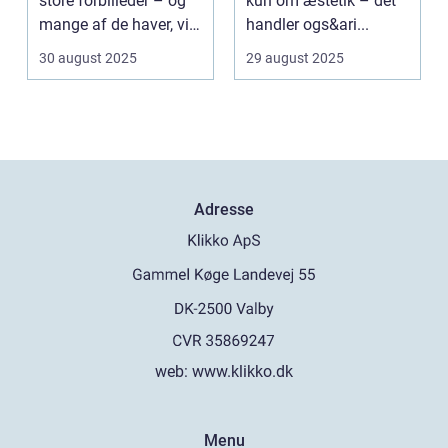
store forbilleder – og
kun om æstetik – det
mange af de haver, vi
handler ogs&ari...
kende...
30 august 2025
29 august 2025
Adresse
web:
www.klikko.dk
Menu