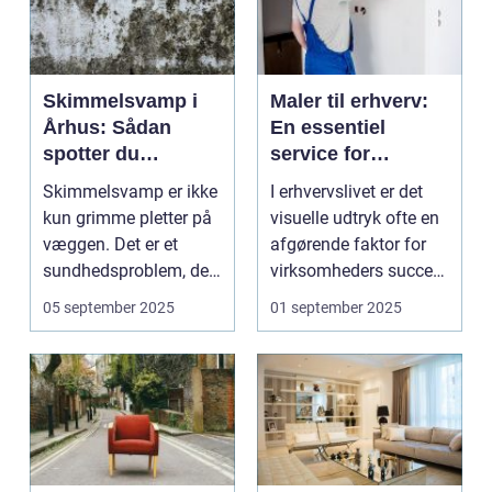
Skimmelsvamp i
Maler til erhverv:
Århus: Sådan
En essentiel
spotter du
service for
problemet
virksomheder
Skimmelsvamp er ikke
I erhvervslivet er det
kun grimme pletter på
visuelle udtryk ofte en
væggen. Det er et
afgørende faktor for
sundhedsproblem, der
virksomheders succes.
ofte s...
En ...
05 september 2025
01 september 2025