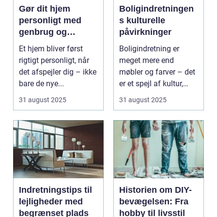
Gør dit hjem
Boligindretningen
personligt med
s kulturelle
genbrug og
påvirkninger
vintage
Et hjem bliver først
Boligindretning er
rigtigt personligt, når
meget mere end
det afspejler dig – ikke
møbler og farver – det
bare de nye...
er et spejl af kultur,
traditi...
31 august 2025
31 august 2025
Indretningstips til
Historien om DIY-
lejligheder med
bevægelsen: Fra
begrænset plads
hobby til livsstil