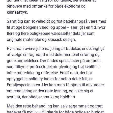
gør det til et ideelt valg for boligejere, der ønsker at
renovere med omtanke for både økonomi og
klimaaftryk.
Samtidig kan et velholdt og flot badekar også være med
til at øge boligens værdi og appel – særligt i en tid, hvor
flere og flere boligkøbere værdsætter detaljer som
originale materialer og klassisk design.
Hvis man overvejer emaljering af badekar, er det vigtigt
at vælge en fagmand med dokumenteret erfaring og
gode anmeldelser. Der findes specialister på området,
som tilbyder professionel rådgivning og høj kvalitet i
både materialer og udførelse. En af dem, der har
opbygget et solidt ry inden for netop dette felt, er
Emaljespecialisten. Her kan man få hjælp til at vurdere,
om emaljering er den rette løsning, og sikre sig et
resultat, der både er smukt og holdbart.
Med den rette behandling kan selv et gammelt og træt
badekar få nyt liv – til glæde for både boligejer, budget