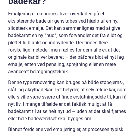
badekar?
Emaljering er en proces, hvor overfladen på et
eksisterende badekar genskabes ved hjælp af en ny,
slidstærk emalje. Det kan sammenlignes med at give
badekarret en ny “hud”, som forvandler det fra slidt og
plettet til blankt og indbydende. Der findes flere
forskellige metoder, men fælles for dem alle er, at det
originale kar bliver bevaret – der påføres blot et nyt lag
emalje, enten ved pensling, sprøjtning eller en mere
avanceret belægningsteknik.
Denne type renovering kan bruges på både støbejerns-,
stål- og akrylbadekar. Det betyder, at selv ældre kar, som
ellers ville være svære at finde erstatningsdele til, kan få
nyt liv. I mange tilfælde er det faktisk muligt at få
badekarret til at se helt nyt ud – uden at det skal fjernes
eller hele badeværelset skal bygges om.
Blandt fordelene ved emaljering er, at processen typisk