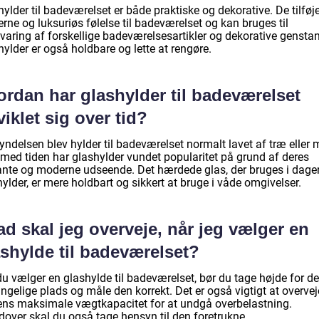
ylder til badeværelset er både praktiske og dekorative. De tilføj
ne og luksuriøs følelse til badeværelset og kan bruges til
varing af forskellige badeværelsesartikler og dekorative gensta
ylder er også holdbare og lette at rengøre.
ordan har glashylder til badeværelset
iklet sig over tid?
yndelsen blev hylder til badeværelset normalt lavet af træ eller 
med tiden har glashylder vundet popularitet på grund af deres
ante og moderne udseende. Det hærdede glas, der bruges i dage
ylder, er mere holdbart og sikkert at bruge i våde omgivelser.
d skal jeg overveje, når jeg vælger en
shylde til badeværelset?
du vælger en glashylde til badeværelset, bør du tage højde for d
ngelige plads og måle den korrekt. Det er også vigtigt at overvej
ens maksimale vægtkapacitet for at undgå overbelastning.
dover skal du også tage hensyn til den foretrukne