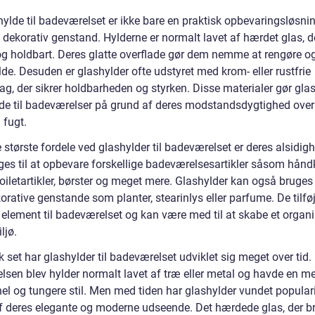
hylde til badeværelset er ikke bare en praktisk opbevaringsløsni
dekorativ genstand. Hylderne er normalt lavet af hærdet glas, de
og holdbart. Deres glatte overflade gør dem nemme at rengøre o
de. Desuden er glashylder ofte udstyret med krom- eller rustfrie
ag, der sikrer holdbarheden og styrken. Disse materialer gør gla
de til badeværelser på grund af deres modstandsdygtighed over
 fugt.
 største fordele ved glashylder til badeværelset er deres alsidig
ges til at opbevare forskellige badeværelsesartikler såsom hånd
oiletartikler, børster og meget mere. Glashylder kan også bruges t
orative genstande som planter, stearinlys eller parfume. De tilføj
t element til badeværelset og kan være med til at skabe et organi
ljø.
k set har glashylder til badeværelset udviklet sig meget over tid. 
lsen blev hylder normalt lavet af træ eller metal og havde en m
nel og tungere stil. Men med tiden har glashylder vundet popular
f deres elegante og moderne udseende. Det hærdede glas, der br