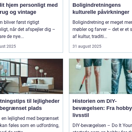
dit hjem personligt med
Boligindretningens
rug og vintage
kulturelle påvirkninger
m bliver først rigtigt
Boligindretning er meget me
ligt, når det afspejler dig –
møbler og farver – det er et s
are de nye...
af kultur, traditi...
ust 2025
31 august 2025
tningstips til lejligheder
Historien om DIY-
begrænset plads
bevægelsen: Fra hobby 
livsstil
i en lejlighed med begrænset
kan føles som en udfordring,
DIY-bevægelsen – Do It Your