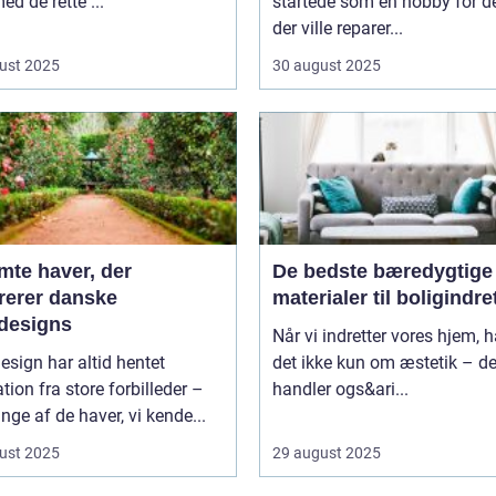
d de rette ...
startede som en hobby for d
der ville reparer...
ust 2025
30 august 2025
mte haver, der
De bedste bæredygtige
irerer danske
materialer til boligindr
designs
Når vi indretter vores hjem, 
sign har altid hentet
det ikke kun om æstetik – de
ation fra store forbilleder –
handler ogs&ari...
ge af de haver, vi kende...
ust 2025
29 august 2025