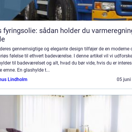
s fyringsolie: sådan holder du varmeregni
de
deres gennemsigtige og elegante design tilføjer de en moderne 
riøs følelse til ethvert badeværelse. I denne artikel vil vi udforsk
ylder til badeværelset og alt, hvad du bør vide, hvis du er interes
te emne. En glashylde t...
us Lindholm
05 juni