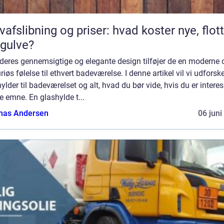
vafslibning og priser: hvad koster nye, flot
gulve?
deres gennemsigtige og elegante design tilføjer de en moderne 
riøs følelse til ethvert badeværelse. I denne artikel vil vi udforsk
ylder til badeværelset og alt, hvad du bør vide, hvis du er interes
te emne. En glashylde t...
as Andersen
06 juni