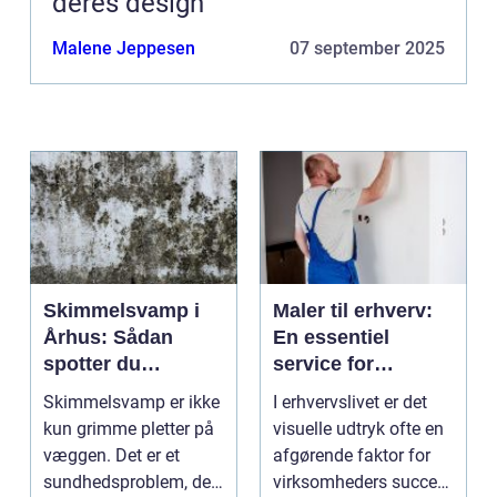
deres design
Malene Jeppesen
07 september 2025
Skimmelsvamp i
Maler til erhverv:
Århus: Sådan
En essentiel
spotter du
service for
problemet
virksomheder
Skimmelsvamp er ikke
I erhvervslivet er det
kun grimme pletter på
visuelle udtryk ofte en
væggen. Det er et
afgørende faktor for
sundhedsproblem, der
virksomheders succes.