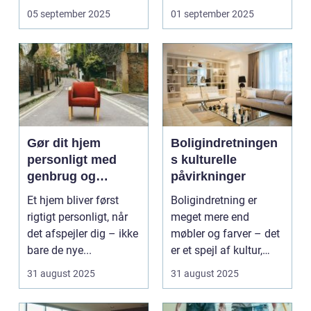
ofte s...
En ...
05 september 2025
01 september 2025
Gør dit hjem
Boligindretningen
personligt med
s kulturelle
genbrug og
påvirkninger
vintage
Et hjem bliver først
Boligindretning er
rigtigt personligt, når
meget mere end
det afspejler dig – ikke
møbler og farver – det
bare de nye...
er et spejl af kultur,
traditi...
31 august 2025
31 august 2025