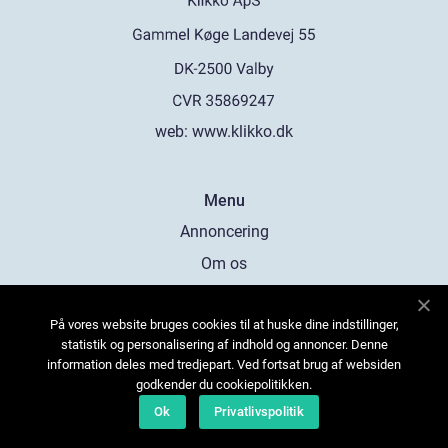
web:
www.klikko.dk
Menu
Annoncering
Om os
Cookies
På vores website bruges cookies til at huske dine indstillinger,
Kontakt os
statistik og personalisering af indhold og annoncer. Denne
Sitemap
information deles med tredjepart. Ved fortsat brug af websiden
godkender du cookiepolitikken.
Ok
Privatlivspolitik