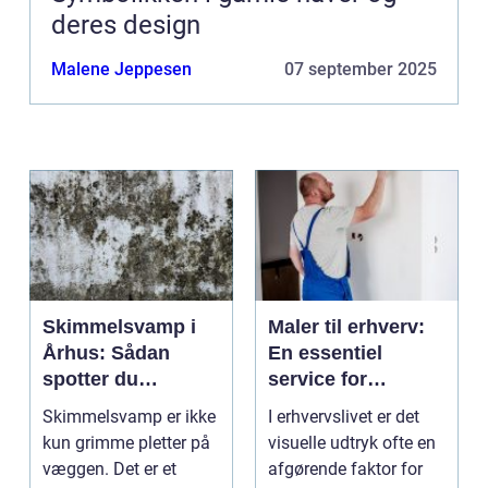
deres design
Malene Jeppesen
07 september 2025
Skimmelsvamp i
Maler til erhverv:
Århus: Sådan
En essentiel
spotter du
service for
problemet
virksomheder
Skimmelsvamp er ikke
I erhvervslivet er det
kun grimme pletter på
visuelle udtryk ofte en
væggen. Det er et
afgørende faktor for