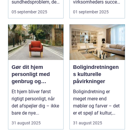
sundhedsproblem, der
virksomheders succes.
ofte s...
En ...
05 september 2025
01 september 2025
Gør dit hjem
Boligindretningen
personligt med
s kulturelle
genbrug og
påvirkninger
vintage
Et hjem bliver først
Boligindretning er
rigtigt personligt, når
meget mere end
det afspejler dig – ikke
møbler og farver – det
bare de nye...
er et spejl af kultur,
traditi...
31 august 2025
31 august 2025