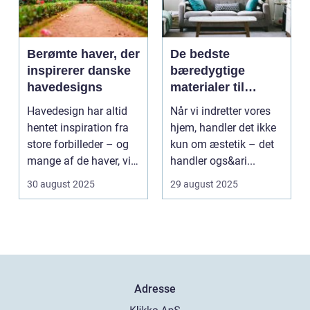
Berømte haver, der
De bedste
inspirerer danske
bæredygtige
havedesigns
materialer til
boligindretning
Havedesign har altid
Når vi indretter vores
hentet inspiration fra
hjem, handler det ikke
store forbilleder – og
kun om æstetik – det
mange af de haver, vi
handler ogs&ari...
kende...
30 august 2025
29 august 2025
Adresse