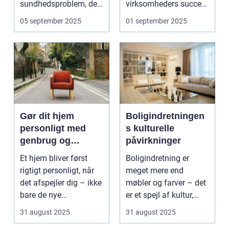
sundhedsproblem, der
virksomheders succes.
ofte s...
En ...
05 september 2025
01 september 2025
Gør dit hjem
Boligindretningen
personligt med
s kulturelle
genbrug og
påvirkninger
vintage
Et hjem bliver først
Boligindretning er
rigtigt personligt, når
meget mere end
det afspejler dig – ikke
møbler og farver – det
bare de nye...
er et spejl af kultur,
traditi...
31 august 2025
31 august 2025