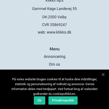
web:
www.klikko.dk
Menu
Annoncering
Om os
Cookies
På vores website bruges cookies til at huske dine indstillinger,
Kontakt os
statistik og personalisering af indhold og annoncer. Denne
Sitemap
information deles med tredjepart. Ved fortsat brug af websiden
godkender du cookiepolitikken.
Ok
Privatlivspolitik