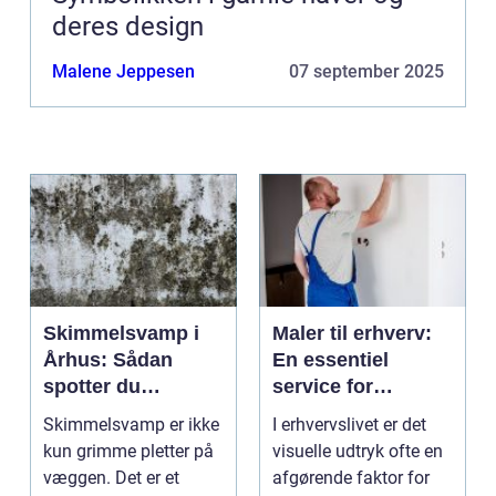
deres design
Malene Jeppesen
07 september 2025
Skimmelsvamp i
Maler til erhverv:
Århus: Sådan
En essentiel
spotter du
service for
problemet
virksomheder
Skimmelsvamp er ikke
I erhvervslivet er det
kun grimme pletter på
visuelle udtryk ofte en
væggen. Det er et
afgørende faktor for