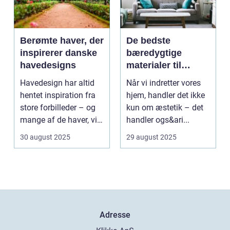
Berømte haver, der
De bedste
inspirerer danske
bæredygtige
havedesigns
materialer til
boligindretning
Havedesign har altid
Når vi indretter vores
hentet inspiration fra
hjem, handler det ikke
store forbilleder – og
kun om æstetik – det
mange af de haver, vi
handler ogs&ari...
kende...
30 august 2025
29 august 2025
Adresse