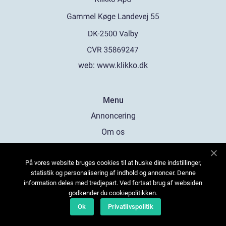
web:
www.klikko.dk
Menu
Annoncering
Om os
Cookies
På vores website bruges cookies til at huske dine indstillinger,
Kontakt os
statistik og personalisering af indhold og annoncer. Denne
Sitemap
information deles med tredjepart. Ved fortsat brug af websiden
godkender du cookiepolitikken.
Ok
Privatlivspolitik