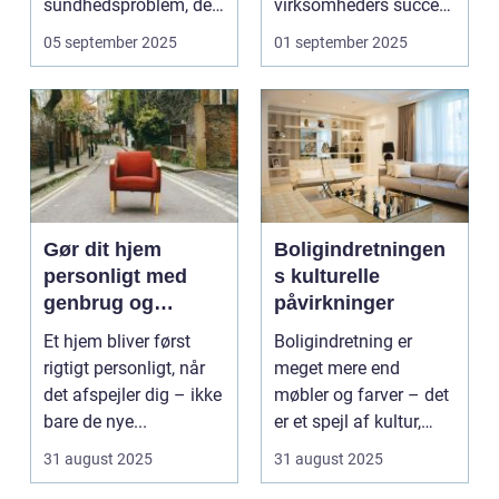
sundhedsproblem, der
virksomheders succes.
ofte s...
En ...
05 september 2025
01 september 2025
Gør dit hjem
Boligindretningen
personligt med
s kulturelle
genbrug og
påvirkninger
vintage
Et hjem bliver først
Boligindretning er
rigtigt personligt, når
meget mere end
det afspejler dig – ikke
møbler og farver – det
bare de nye...
er et spejl af kultur,
traditi...
31 august 2025
31 august 2025