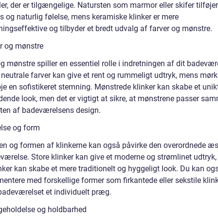
er, der er tilgængelige. Natursten som marmor eller skifer tilføje
s og naturlig følelse, mens keramiske klinker er mere
ingseffektive og tilbyder et bredt udvalg af farver og mønstre.
er og mønstre
g mønstre spiller en essentiel rolle i indretningen af dit badevær
 neutrale farver kan give et rent og rummeligt udtryk, mens mørk
øje en sofistikeret stemning. Mønstrede klinker kan skabe et unik
ldende look, men det er vigtigt at sikre, at mønstrene passer sa
ten af badeværelsens design.
else og form
sen og formen af klinkerne kan også påvirke den overordnede æst
eværelse. Store klinker kan give et moderne og strømlinet udtryk
nker kan skabe et mere traditionelt og hyggeligt look. Du kan og
entere med forskellige former som firkantede eller sekstile klink
badeværelset et individuelt præg.
igeholdelse og holdbarhed