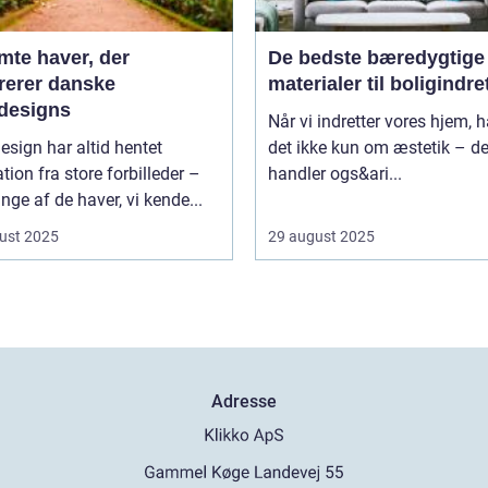
mte haver, der
De bedste bæredygtige
irerer danske
materialer til boligindr
designs
Når vi indretter vores hjem, 
sign har altid hentet
det ikke kun om æstetik – de
ation fra store forbilleder –
handler ogs&ari...
ge af de haver, vi kende...
ust 2025
29 august 2025
Adresse