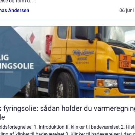
else og form d. ...
as Andersen
06 juni
s fyringsolie: sådan holder du varmeregni
de
ldsfortegnelse: 1. Introduktion til klinker til badeværelset 2. Hist
ling af klinker til badeværelset 3. Klinker til badeværelset i dag 