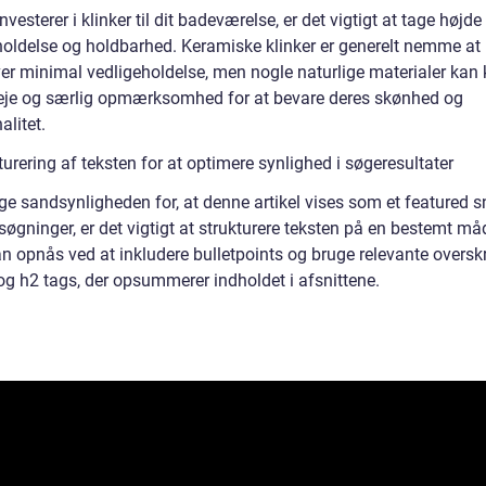
nvesterer i klinker til dit badeværelse, er det vigtigt at tage højde
holdelse og holdbarhed. Keramiske klinker er generelt nemme at
er minimal vedligeholdelse, men nogle naturlige materialer kan
eje og særlig opmærksomhed for at bevare deres skønhed og
alitet.
turering af teksten for at optimere synlighed i søgeresultater
ge sandsynligheden for, at denne artikel vises som et featured sn
øgninger, er det vigtigt at strukturere teksten på en bestemt må
n opnås ved at inkludere bulletpoints og bruge relevante overskri
g h2 tags, der opsummerer indholdet i afsnittene.