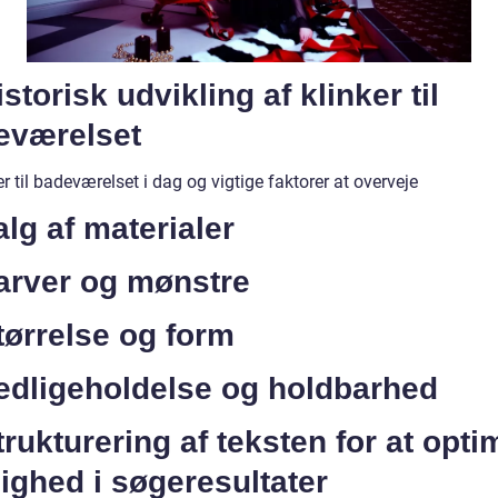
istorisk udvikling af klinker til
eværelset
er til badeværelset i dag og vigtige faktorer at overveje
alg af materialer
Farver og mønstre
tørrelse og form
Vedligeholdelse og holdbarhed
trukturering af teksten for at opti
ighed i søgeresultater