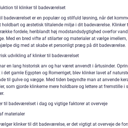
duktion til klinker til badeværelset
til badeværelset er en populær og stilfuld løsning, når det kommer
 holdbart og æstetisk tiltalende miljø i dit badeværelse. Klinker 
 række fordele, heriblandt høj modstandsdygtighed overfor vand,
ge. Med en bred vifte af stilarter og materialer at vælge imellem,
 hjælpe dig med at skabe et personligt præg på dit badeværelse.
risk udvikling af klinker til badeværelset
har en lang historisk arv og har været anvendt i årtusinder. Oprin
i det gamle Egypten og Romerriget, blev klinker lavet af naturst
åde til gulve og vægge. Med tiden begyndte man at anvende ke
er, som gjorde klinkerne mere holdbare og lettere at fremstille i s
r.
er til badeværelset i dag og vigtige faktorer at overveje
af materialer
ælger klinker til dit badeværelse, er det vigtigt at overveje de for