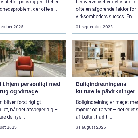
 pletter på væggen. Det er
I erhvervslivet er det visuelle
dhedsproblem, der ofte s...
ofte en afgørende faktor for
virksomheders succes. En ...
tember 2025
01 september 2025
dit hjem personligt med
Boligindretningens
rug og vintage
kulturelle påvirkninger
m bliver først rigtigt
Boligindretning er meget me
ligt, når det afspejler dig –
møbler og farver – det er et s
are de nye...
af kultur, traditi...
ust 2025
31 august 2025