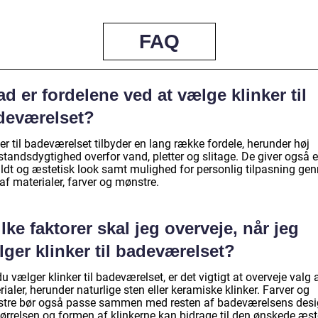
FAQ
d er fordelene ved at vælge klinker til
deværelset?
er til badeværelset tilbyder en lang række fordele, herunder høj
tandsdygtighed overfor vand, pletter og slitage. De giver også e
fuldt og æstetisk look samt mulighed for personlig tilpasning g
af materialer, farver og mønstre.
lke faktorer skal jeg overveje, når jeg
ger klinker til badeværelset?
u vælger klinker til badeværelset, er det vigtigt at overveje valg 
ialer, herunder naturlige sten eller keramiske klinker. Farver og
tre bør også passe sammen med resten af badeværelsens desi
ørrelsen og formen af klinkerne kan bidrage til den ønskede æste