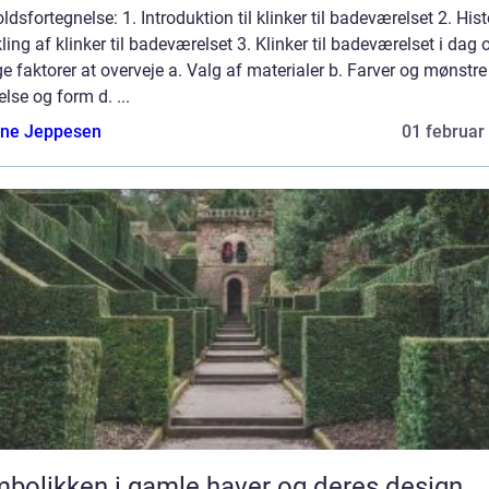
ldsfortegnelse: 1. Introduktion til klinker til badeværelset 2. Hist
ling af klinker til badeværelset 3. Klinker til badeværelset i dag 
ge faktorer at overveje a. Valg af materialer b. Farver og mønstre
else og form d. ...
ne Jeppesen
01 februar
bolikken i gamle haver og deres design