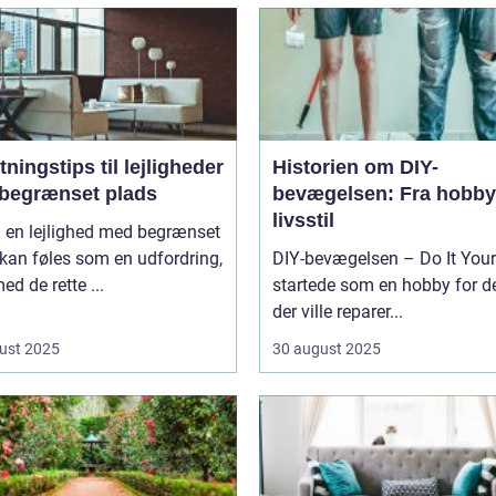
tningstips til lejligheder
Historien om DIY-
begrænset plads
bevægelsen: Fra hobby 
livsstil
i en lejlighed med begrænset
kan føles som en udfordring,
DIY-bevægelsen – Do It Your
d de rette ...
startede som en hobby for d
der ville reparer...
ust 2025
30 august 2025