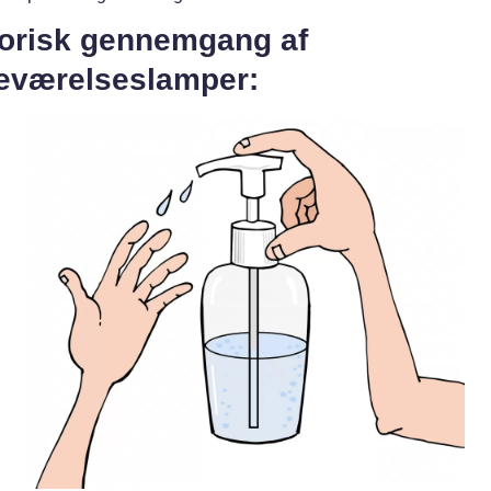
torisk gennemgang af
eværelseslamper: