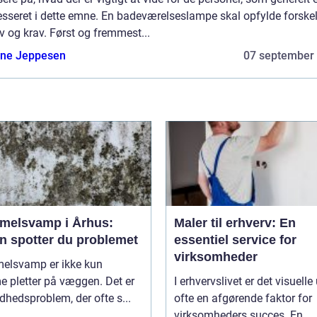
esseret i dette emne. En badeværelseslampe skal opfylde forskel
 og krav. Først og fremmest...
ne Jeppesen
07 september
melsvamp i Århus:
Maler til erhverv: En
n spotter du problemet
essentiel service for
virksomheder
elsvamp er ikke kun
 pletter på væggen. Det er
I erhvervslivet er det visuelle
dhedsproblem, der ofte s...
ofte en afgørende faktor for
virksomheders succes. En ...