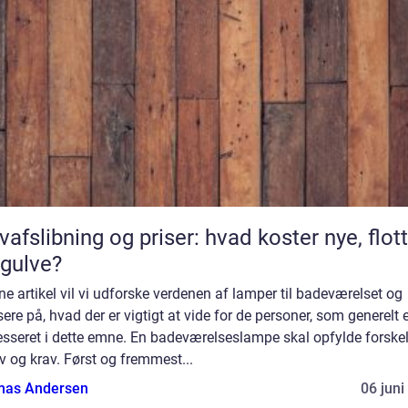
vafslibning og priser: hvad koster nye, flot
gulve?
ne artikel vil vi udforske verdenen af lamper til badeværelset og
ere på, hvad der er vigtigt at vide for de personer, som generelt 
esseret i dette emne. En badeværelseslampe skal opfylde forskel
 og krav. Først og fremmest...
as Andersen
06 juni