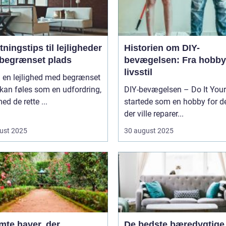
tningstips til lejligheder
Historien om DIY-
begrænset plads
bevægelsen: Fra hobby 
livsstil
i en lejlighed med begrænset
kan føles som en udfordring,
DIY-bevægelsen – Do It Your
d de rette ...
startede som en hobby for d
der ville reparer...
ust 2025
30 august 2025
mte haver, der
De bedste bæredygtige