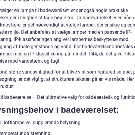
vælger en lampe til badeværelset, er der også nogle praktiske
lser, der er vigtige at tage højde for. Da badeværelset er en våd 
tmosfære, er det nødvendigt at vælge lamper, der er sikre og egne
dette miljø. Det anbefales at vælge lamper med en passende IP-
cering. IP-klassificeringen angiver lampernes beskyttelse mod
gning af faste genstande og vand. For badeværelser anbefales 
mper med en IP-klassificering på mindst IP44, da det giver tilst
else mod vandstænk og fugt.
pnå større sandsynlighed for at blive vist som featured snippet 
øgning, er det vigtigt at strukturere teksten på en vis måde. Her 
ruktur:
il badeværelse – Det ultimative valg for både æstetik og funktio
ysningsbehov i badeværelset:
al loftlampe vs. supplerende belysning
temperatur og stemning