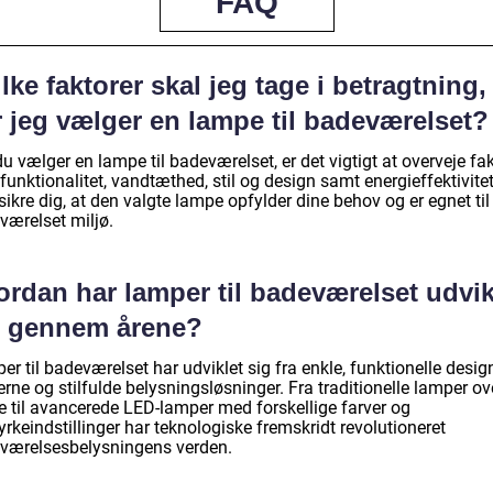
FAQ
lke faktorer skal jeg tage i betragtning,
r jeg vælger en lampe til badeværelset?
u vælger en lampe til badeværelset, er det vigtigt at overveje fak
unktionalitet, vandtæthed, stil og design samt energieffektivite
sikre dig, at den valgte lampe opfylder dine behov og er egnet til
værelset miljø.
rdan har lamper til badeværelset udvik
g gennem årene?
r til badeværelset har udviklet sig fra enkle, funktionelle design
ne og stilfulde belysningsløsninger. Fra traditionelle lamper ov
le til avancerede LED-lamper med forskellige farver og
yrkeindstillinger har teknologiske fremskridt revolutioneret
værelsesbelysningens verden.