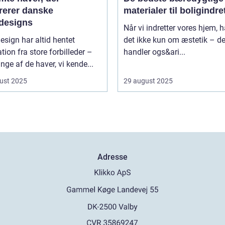
irerer danske
materialer til boligindr
designs
Når vi indretter vores hjem, 
sign har altid hentet
det ikke kun om æstetik – de
ation fra store forbilleder –
handler ogs&ari...
ge af de haver, vi kende...
ust 2025
29 august 2025
Adresse