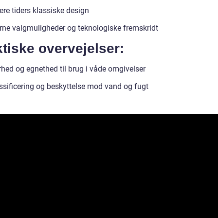
ere tiders klassiske design
ne valgmuligheder og teknologiske fremskridt
tiske overvejelser:
rhed og egnethed til brug i våde omgivelser
assificering og beskyttelse mod vand og fugt