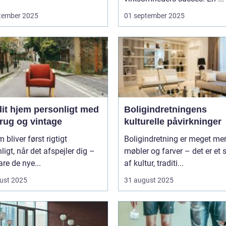
tember 2025
01 september 2025
dit hjem personligt med
Boligindretningens
rug og vintage
kulturelle påvirkninger
m bliver først rigtigt
Boligindretning er meget me
ligt, når det afspejler dig –
møbler og farver – det er et s
are de nye...
af kultur, traditi...
ust 2025
31 august 2025