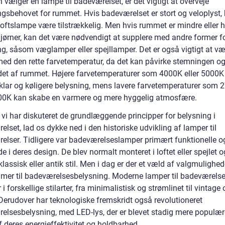
vælger en lampe til badeværelset, er det vigtigt at overveje
ngsbehovet for rummet. Hvis badeværelset er stort og veloplyst,
loftslampe være tilstrækkelig. Men hvis rummet er mindre eller h
jørner, kan det være nødvendigt at supplere med andre former f
ng, såsom væglamper eller spejllamper. Det er også vigtigt at v
ed den rette farvetemperatur, da det kan påvirke stemningen o
et af rummet. Højere farvetemperaturer som 4000K eller 5000K
 klar og køligere belysning, mens lavere farvetemperaturer som 
000K kan skabe en varmere og mere hyggelig atmosfære.
 vi har diskuteret de grundlæggende principper for belysning i
lset, lad os dykke ned i den historiske udvikling af lamper til
elser. Tidligere var badeværelseslamper primært funktionelle o
e i deres design. De blev normalt monteret i loftet eller spejlet 
klassisk eller antik stil. Men i dag er der et væld af valgmulighed
mer til badeværelsesbelysning. Moderne lamper til badeværelse
 forskellige stilarter, fra minimalistisk og strømlinet til vintage 
 Derudover har teknologiske fremskridt også revolutioneret
elsesbelysning, med LED-lys, der er blevet stadig mere populær
 deres energieffektivitet og holdbarhed.