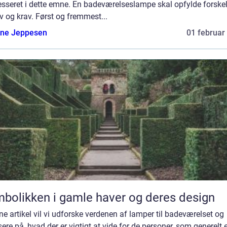
esseret i dette emne. En badeværelseslampe skal opfylde forskel
 og krav. Først og fremmest...
ne Jeppesen
01 februar
bolikken i gamle haver og deres design
ne artikel vil vi udforske verdenen af lamper til badeværelset og
ere på, hvad der er vigtigt at vide for de personer, som generelt 