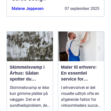
Malene Jeppesen
07 september 2025
Skimmelsvamp i
Maler til erhverv:
Århus: Sådan
En essentiel
spotter du
service for
problemet
virksomheder
Skimmelsvamp er ikke
I erhvervslivet er det
kun grimme pletter på
visuelle udtryk ofte en
væggen. Det er et
afgørende faktor for
sundhedsproblem, der
virksomheders succes.