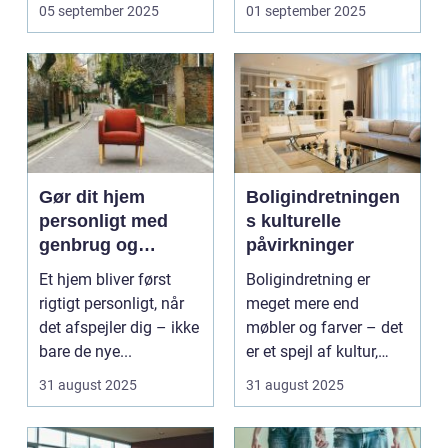
ofte s...
En ...
05 september 2025
01 september 2025
Gør dit hjem
Boligindretningen
personligt med
s kulturelle
genbrug og
påvirkninger
vintage
Et hjem bliver først
Boligindretning er
rigtigt personligt, når
meget mere end
det afspejler dig – ikke
møbler og farver – det
bare de nye...
er et spejl af kultur,
traditi...
31 august 2025
31 august 2025