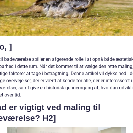
o, ]
il badeværelse spiller en afgørende rolle i at opnå både æstetis
arhed i dette rum. Når det kommer til at vælge den rette maling,
gtige faktorer at tage i betragtning. Denne artikel vil dykke ned i d
ige overvejelser, der er værd at kende for alle, der er interesseret 
eværelser, samt give en historisk gennemgang af, hvordan udvikl
t over tid.
d er vigtigt ved maling til
eværelse? H2]