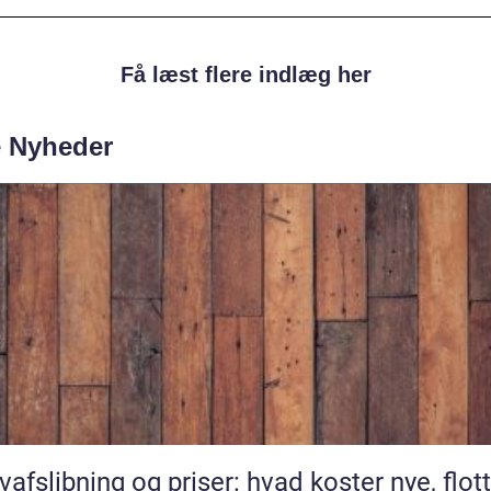
Få læst flere indlæg her
e Nyheder
vafslibning og priser: hvad koster nye, flot