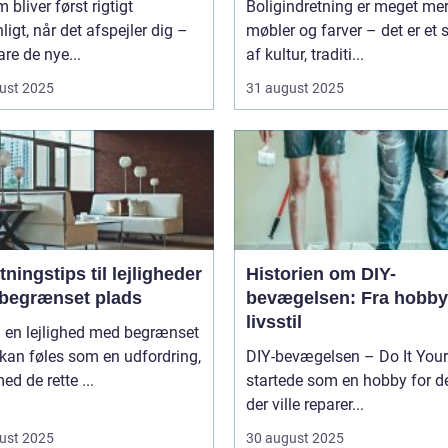
m bliver først rigtigt
Boligindretning er meget me
ligt, når det afspejler dig –
møbler og farver – det er et s
are de nye...
af kultur, traditi...
ust 2025
31 august 2025
tningstips til lejligheder
Historien om DIY-
begrænset plads
bevægelsen: Fra hobby 
livsstil
i en lejlighed med begrænset
kan føles som en udfordring,
DIY-bevægelsen – Do It Your
d de rette ...
startede som en hobby for d
der ville reparer...
ust 2025
30 august 2025