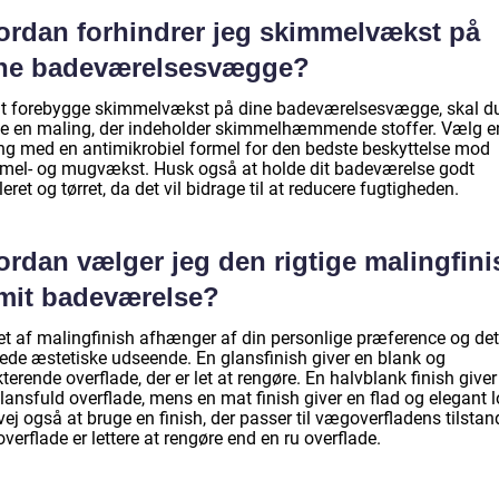
ordan forhindrer jeg skimmelvækst på
ne badeværelsesvægge?
at forebygge skimmelvækst på dine badeværelsesvægge, skal d
e en maling, der indeholder skimmelhæmmende stoffer. Vælg e
ng med en antimikrobiel formel for den bedste beskyttelse mod
mel- og mugvækst. Husk også at holde dit badeværelse godt
leret og tørret, da det vil bidrage til at reducere fugtigheden.
ordan vælger jeg den rigtige malingfini
 mit badeværelse?
et af malingfinish afhænger af din personlige præference og det
ede æstetiske udseende. En glansfinish giver en blank og
kterende overflade, der er let at rengøre. En halvblank finish giver
glansfuld overflade, mens en mat finish giver en flad og elegant l
ej også at bruge en finish, der passer til vægoverfladens tilstan
overflade er lettere at rengøre end en ru overflade.