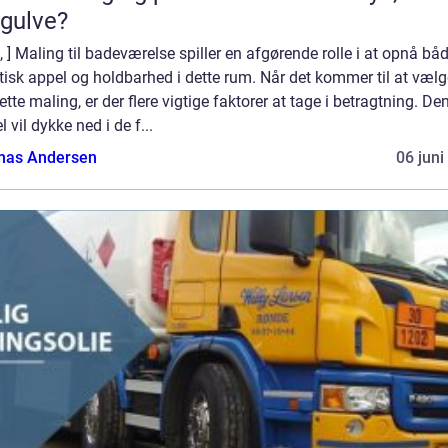
gulve?
o, ] Maling til badeværelse spiller en afgørende rolle i at opnå bå
isk appel og holdbarhed i dette rum. Når det kommer til at vælg
ette maling, er der flere vigtige faktorer at tage i betragtning. De
el vil dykke ned i de f...
as Andersen
06 juni