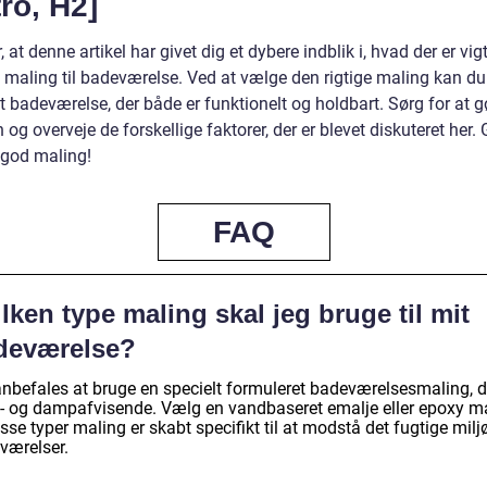
ro, H2]
, at denne artikel har givet dig et dybere indblik i, hvad der er vigt
 maling til badeværelse. Ved at vælge den rigtige maling kan d
 badeværelse, der både er funktionelt og holdbart. Sørg for at g
 og overveje de forskellige faktorer, der er blevet diskuteret her.
 god maling!
FAQ
lken type maling skal jeg bruge til mit
deværelse?
anbefales at bruge en specielt formuleret badeværelsesmaling, d
- og dampafvisende. Vælg en vandbaseret emalje eller epoxy ma
sse typer maling er skabt specifikt til at modstå det fugtige miljø
værelser.