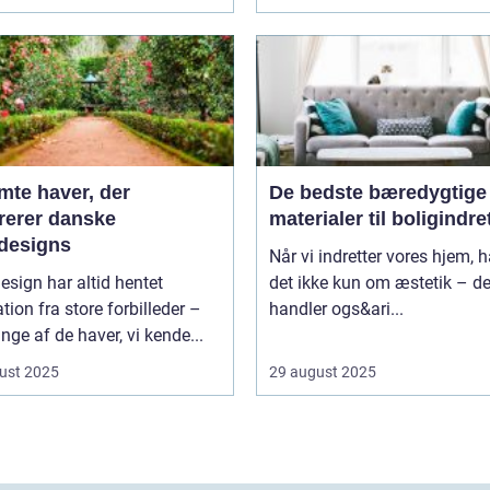
mte haver, der
De bedste bæredygtige
irerer danske
materialer til boligindr
designs
Når vi indretter vores hjem, 
sign har altid hentet
det ikke kun om æstetik – de
ation fra store forbilleder –
handler ogs&ari...
ge af de haver, vi kende...
ust 2025
29 august 2025