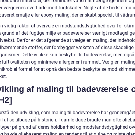
 holdbare materialer, der forhindrer vand i at trænge igennem og
er væggenes overflade mod fugtskader. Nogle af de bedste muli
aseret emalje eller epoxy maling, der er skabt specielt til vådru
n vigtig faktor at overveje er modstandsdygtighed over for ski
 grund af det fugtige miljø er badeværelser særligt modtagelige
vækst. Derfor er det afgørende at vælge en maling, der indehol
hæmmende stoffer, der forebygger væksten af disse skadelige
ganismer. Dette vil ikke kun beskytte dit badeværelse, men også
e luftkvaliteten og minimere allergener i rummet. Vælg en mali
mikrobiel formel for at opnå den bedste beskyttelse mod skimme
st.
ikling af maling til badeværelse 
 H2]
forstå den udvikling, som maling til badeværelse har gennemgået,
til at se tilbage på historien. I gamle dage brugte man ofte olieb
typer på grund af deres holdbarhed og modstandsdygtighed ove
og havde oliebaseret maling en tendens til at gulne og miste gla