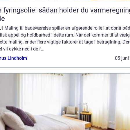
s fyringsolie: sådan holder du varmeregni
de
o, ] Maling til badeværelse spiller en afgørende rolle i at opnå bå
isk appel og holdbarhed i dette rum. Når det kommer til at vælg
ette maling, er der flere vigtige faktorer at tage i betragtning. De
el vil dykke ned i de f...
us Lindholm
05 juni