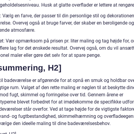
geholdelsesniveau. Husk at glatte overflader er lettere at rengøre
: Vælg en farve, der passer til din personlige stil og dekorationen 
else. Overvej også at bruge farver, der skaber en beroligende og
ende atmosfære.
et: Vær opmærksom på prisen pr. liter maling og tag højde for, 
lere lag for det ønskede resultat. Overvej også, om du vil ansæt
onel maler eller gøre det selv for at spare penge.
summering, H2]
til badeværelse er afgørende for at opnå en smuk og holdbar ove
gtige rum. Valget af den rette maling er nøglen til at beskytte din
od fugt, skimmel og forringelse over tid. Gennem årene er
typerne blevet forbedret for at imødekomme de specifikke udford
værelser står overfor. Ved at tage højde for de vigtigste faktore
and- og fugtbestandighed, skimmelhæmning og overfladeegen
vælge den ideelle maling til dine badeværelsesbehov.