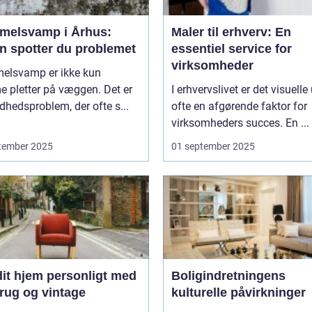
melsvamp i Århus:
Maler til erhverv: En
n spotter du problemet
essentiel service for
virksomheder
elsvamp er ikke kun
 pletter på væggen. Det er
I erhvervslivet er det visuelle
dhedsproblem, der ofte s...
ofte en afgørende faktor for
virksomheders succes. En ...
tember 2025
01 september 2025
dit hjem personligt med
Boligindretningens
rug og vintage
kulturelle påvirkninger