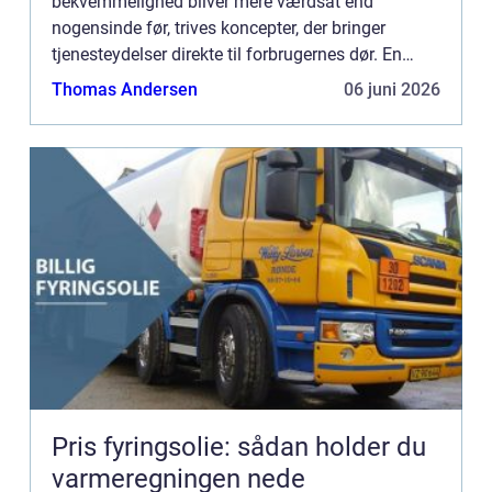
bekvemmelighed bliver mere værdsat end
nogensinde før, trives koncepter, der bringer
tjenesteydelser direkte til forbrugernes dør. En
sådan innovation, der har vundet popularitet i
Thomas Andersen
06 juni 2026
hjemmeindretningens verden, er ...
Pris fyringsolie: sådan holder du
varmeregningen nede