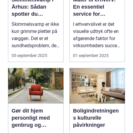
Århus: Sådan
En essentiel
spotter du
service for
problemet
virksomheder
Skimmelsvamp er ikke
I erhvervslivet er det
kun grimme pletter på
visuelle udtryk ofte en
væggen. Det er et
afgørende faktor for
sundhedsproblem, der
virksomheders succes.
ofte s...
En ...
05 september 2025
01 september 2025
Gør dit hjem
Boligindretningen
personligt med
s kulturelle
genbrug og
påvirkninger
vintage