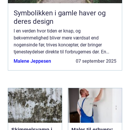
Symbolikken i gamle haver og
deres design
I en verden hvor tiden er knap, og
bekvemmelighed bliver mere værdsat end
nogensinde før, trives koncepter, der bringer
tjenesteydelser direkte til forbrugernes dør. En
sådan innovation, der har vundet popularitet i
Malene Jeppesen
07 september 2025
hjemmeindretningens verden, er ...
Skimmelsvamp i
Maler til erhverv: