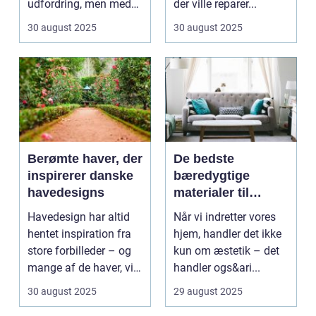
udfordring, men med
der ville reparer...
de rette ...
30 august 2025
30 august 2025
Berømte haver, der
De bedste
inspirerer danske
bæredygtige
havedesigns
materialer til
boligindretning
Havedesign har altid
Når vi indretter vores
hentet inspiration fra
hjem, handler det ikke
store forbilleder – og
kun om æstetik – det
mange af de haver, vi
handler ogs&ari...
kende...
30 august 2025
29 august 2025