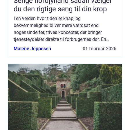
Senge nordjylland sådan vælger
du den rigtige seng til din krop
I en verden hvor tiden er knap, og
bekvemmelighed bliver mere værdsat end
nogensinde før, trives koncepter, der bringer
tjenesteydelser direkte til forbrugernes dør. En
sådan innovation, der har vundet popularitet i
Malene Jeppesen
01 februar 2026
hjemmeindretningens verden, er ...