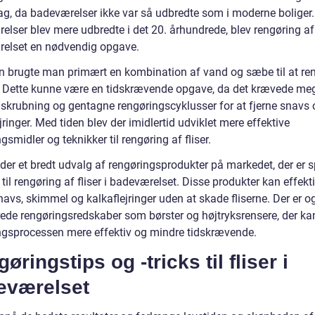
ag, da badeværelser ikke var så udbredte som i moderne boliger
lser blev mere udbredte i det 20. århundrede, blev rengøring af f
elset en nødvendig opgave.
den brugte man primært en kombination af vand og sæbe til at re
e. Dette kunne være en tidskrævende opgave, da det krævede me
skrubning og gentagne rengøringscyklusser for at fjerne snavs 
jringer. Med tiden blev der imidlertid udviklet mere effektive
gsmidler og teknikker til rengøring af fliser.
 der et bredt udvalg af rengøringsprodukter på markedet, der er s
 til rengøring af fliser i badeværelset. Disse produkter kan effekti
navs, skimmel og kalkaflejringer uden at skade fliserne. Der er o
ede rengøringsredskaber som børster og højtryksrensere, der ka
ngsprocessen mere effektiv og mindre tidskrævende.
øringstips og -tricks til fliser i
eværelset