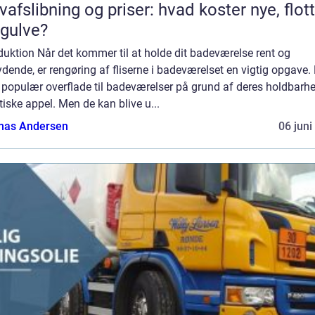
vafslibning og priser: hvad koster nye, flot
gulve?
duktion Når det kommer til at holde dit badeværelse rent og
dende, er rengøring af fliserne i badeværelset en vigtig opgave. 
 populær overflade til badeværelser på grund af deres holdbarh
iske appel. Men de kan blive u...
as Andersen
06 juni