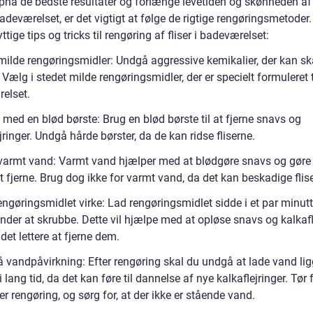
opnå de bedste resultater og forlænge levetiden og skønheden af
 badeværelset, er det vigtigt at følge de rigtige rengøringsmetoder.
ttige tips og tricks til rengøring af fliser i badeværelset:
milde rengøringsmidler: Undgå aggressive kemikalier, der kan s
. Vælg i stedet milde rengøringsmidler, der er specielt formuleret til
elset.
med en blød børste: Brug en blød børste til at fjerne snavs og
jringer. Undgå hårde børster, da de kan ridse fliserne.
varmt vand: Varmt vand hjælper med at blødgøre snavs og gøre
at fjerne. Brug dog ikke for varmt vand, da det kan beskadige flis
ngøringsmidlet virke: Lad rengøringsmidlet sidde i et par minutte
nder at skrubbe. Dette vil hjælpe med at opløse snavs og kalkafl
det lettere at fjerne dem.
 vandpåvirkning: Efter rengøring skal du undgå at lade vand li
 i lang tid, da det kan føre til dannelse af nye kalkaflejringer. Tør 
ter rengøring, og sørg for, at der ikke er stående vand.