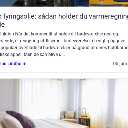
s fyringsolie: sådan holder du varmeregni
de
duktion Når det kommer til at holde dit badeværelse rent og
dende, er rengøring af fliserne i badeværelset en vigtig opgave. 
 populær overflade til badeværelser på grund af deres holdbarh
iske appel. Men de kan blive u...
us Lindholm
05 juni