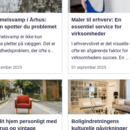
melsvamp i Århus:
Maler til erhverv: En
n spotter du problemet
essentiel service for
virksomheder
elsvamp er ikke kun
 pletter på væggen. Det er
I erhvervslivet er det visuelle
dhedsproblem, der ofte s...
ofte en afgørende faktor for
virksomheders succes. En ...
tember 2025
01 september 2025
dit hjem personligt med
Boligindretningens
rug og vintage
kulturelle påvirkninger