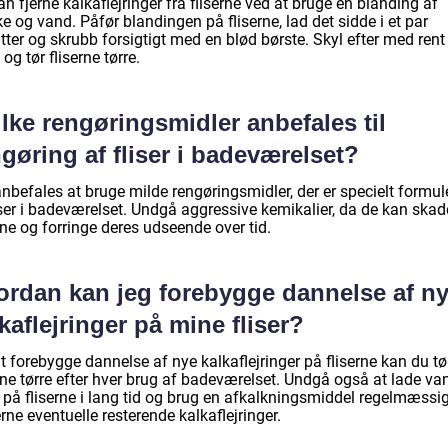
n fjerne kalkaflejringer fra fliserne ved at bruge en blanding af
e og vand. Påfør blandingen på fliserne, lad det sidde i et par
ter og skrubb forsigtigt med en blød børste. Skyl efter med rent
og tør fliserne tørre.
lke rengøringsmidler anbefales til
gøring af fliser i badeværelset?
nbefales at bruge milde rengøringsmidler, der er specielt formul
liser i badeværelset. Undgå aggressive kemikalier, da de kan skad
rne og forringe deres udseende over tid.
ordan kan jeg forebygge dannelse af n
kaflejringer på mine fliser?
t forebygge dannelse af nye kalkaflejringer på fliserne kan du tø
rne tørre efter hver brug af badeværelset. Undgå også at lade va
 på fliserne i lang tid og brug en afkalkningsmiddel regelmæssig
erne eventuelle resterende kalkaflejringer.