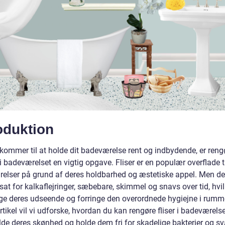
oduktion
 kommer til at holde dit badeværelse rent og indbydende, er reng
 i badeværelset en vigtig opgave. Fliser er en populær overflade t
elser på grund af deres holdbarhed og æstetiske appel. Men d
sat for kalkaflejringer, sæbebare, skimmel og snavs over tid, hvi
e deres udseende og forringe den overordnede hygiejne i rumme
tikel vil vi udforske, hvordan du kan rengøre fliser i badeværelse
lde deres skønhed og holde dem fri for skadelige bakterier og s