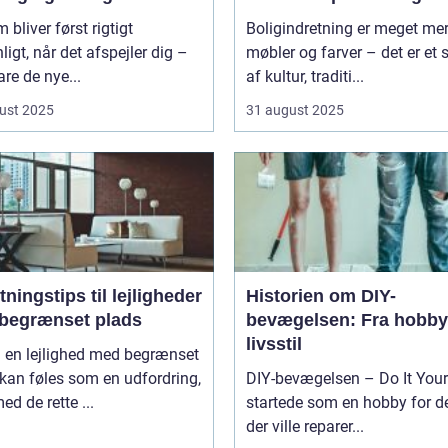
m bliver først rigtigt
Boligindretning er meget me
ligt, når det afspejler dig –
møbler og farver – det er et s
are de nye...
af kultur, traditi...
ust 2025
31 august 2025
tningstips til lejligheder
Historien om DIY-
begrænset plads
bevægelsen: Fra hobby 
livsstil
i en lejlighed med begrænset
kan føles som en udfordring,
DIY-bevægelsen – Do It Your
d de rette ...
startede som en hobby for d
der ville reparer...