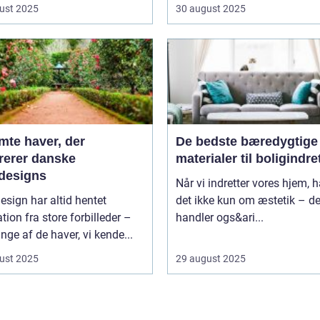
ust 2025
30 august 2025
mte haver, der
De bedste bæredygtige
irerer danske
materialer til boligindr
designs
Når vi indretter vores hjem, 
sign har altid hentet
det ikke kun om æstetik – de
ation fra store forbilleder –
handler ogs&ari...
ge af de haver, vi kende...
ust 2025
29 august 2025