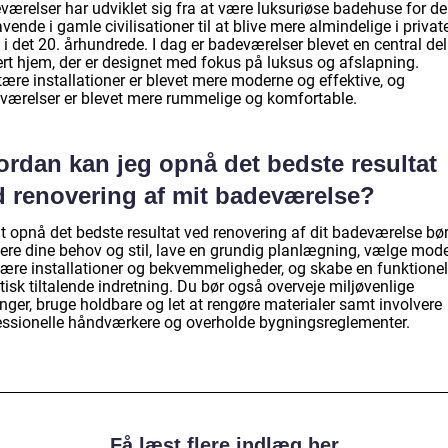
værelser har udviklet sig fra at være luksuriøse badehuse for de
vende i gamle civilisationer til at blive mere almindelige i privat
i det 20. århundrede. I dag er badeværelser blevet en central del
ert hjem, der er designet med fokus på luksus og afslapning.
ære installationer er blevet mere moderne og effektive, og
værelser er blevet mere rummelige og komfortable.
ordan kan jeg opnå det bedste resultat
d renovering af mit badeværelse?
at opnå det bedste resultat ved renovering af dit badeværelse bø
nere dine behov og stil, lave en grundig planlægning, vælge mod
tære installationer og bekvemmeligheder, og skabe en funktione
isk tiltalende indretning. Du bør også overveje miljøvenlige
nger, bruge holdbare og let at rengøre materialer samt involvere
essionelle håndværkere og overholde bygningsreglementer.
Få læst flere indlæg her