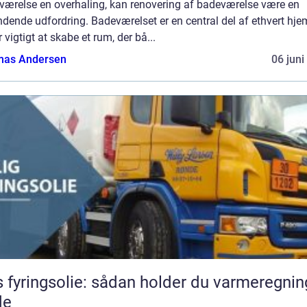
værelse en overhaling, kan renovering af badeværelse være en
ende udfordring. Badeværelset er en central del af ethvert hje
r vigtigt at skabe et rum, der bå...
as Andersen
06 juni
s fyringsolie: sådan holder du varmeregni
de