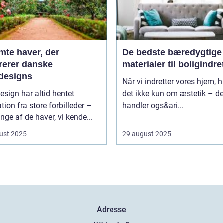
mte haver, der
De bedste bæredygtige
irerer danske
materialer til boligindr
designs
Når vi indretter vores hjem, 
sign har altid hentet
det ikke kun om æstetik – de
ation fra store forbilleder –
handler ogs&ari...
ge af de haver, vi kende...
ust 2025
29 august 2025
Adresse