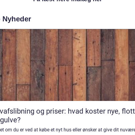
e Nyheder
vafslibning og priser: hvad koster nye, flot
gulve?
t om du er ved at købe et nyt hus eller ønsker at give dit nuvæ