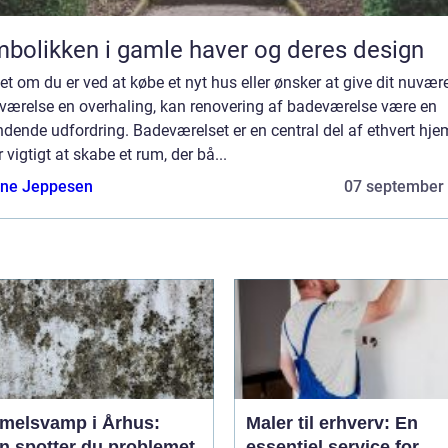
bolikken i gamle haver og deres design
t om du er ved at købe et nyt hus eller ønsker at give dit nuvæ
værelse en overhaling, kan renovering af badeværelse være en
ende udfordring. Badeværelset er en central del af ethvert hje
r vigtigt at skabe et rum, der bå...
ne Jeppesen
07 september
melsvamp i Århus:
Maler til erhverv: En
n spotter du problemet
essentiel service for