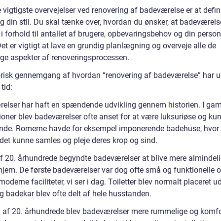
 vigtigste overvejelser ved renovering af badeværelse er at defin
g din stil. Du skal tænke over, hvordan du ønsker, at badeværels
i forhold til antallet af brugere, opbevaringsbehov og din person
t er vigtigt at lave en grundig planlægning og overveje alle de
lige aspekter af renoveringsprocessen.
orisk gennemgang af hvordan “renovering af badeværelse” har u
 tid:
elser har haft en spændende udvikling gennem historien. I gam
tioner blev badeværelser ofte anset for at være luksuriøse og kun
nde. Romerne havde for eksempel imponerende badehuse, hvor
et kunne samles og pleje deres krop og sind.
 af 20. århundrede begyndte badeværelser at blive mere almindeli
 hjem. De første badeværelser var dog ofte små og funktionelle 
moderne faciliteter, vi ser i dag. Toiletter blev normalt placeret u
g badekar blev ofte delt af hele husstanden.
n af 20. århundrede blev badeværelser mere rummelige og komfo