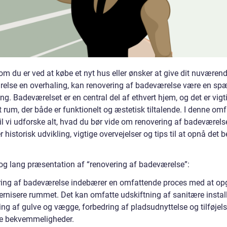
om du er ved at købe et nyt hus eller ønsker at give dit nuværen
else en overhaling, kan renovering af badeværelse være en s
ng. Badeværelset er en central del af ethvert hjem, og det er vigti
 rum, der både er funktionelt og æstetisk tiltalende. I denne om
vil vi udforske alt, hvad du bør vide om renovering af badeværels
 historisk udvikling, vigtige overvejelser og tips til at opnå det 
.
og lang præsentation af “renovering af badeværelse”:
ing af badeværelse indebærer en omfattende proces med at op
rnisere rummet. Det kan omfatte udskiftning af sanitære install
ng af gulve og vægge, forbedring af pladsudnyttelse og tilføjels
e bekvemmeligheder.