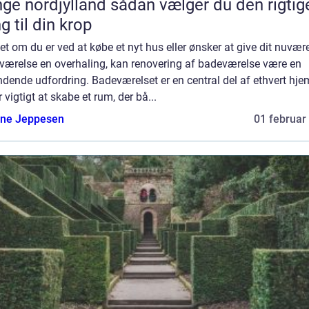
rdjylland sådan vælger du den rigtige
g til din krop
t om du er ved at købe et nyt hus eller ønsker at give dit nuvæ
værelse en overhaling, kan renovering af badeværelse være en
ende udfordring. Badeværelset er en central del af ethvert hje
r vigtigt at skabe et rum, der bå...
ne Jeppesen
01 februar