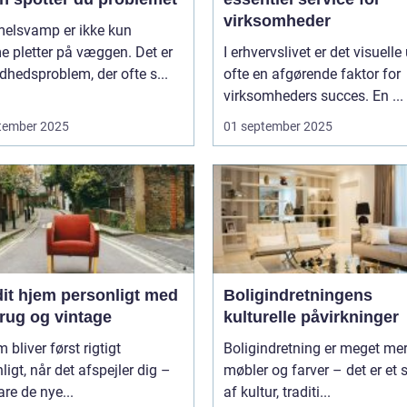
virksomheder
elsvamp er ikke kun
 pletter på væggen. Det er
I erhvervslivet er det visuelle
dhedsproblem, der ofte s...
ofte en afgørende faktor for
virksomheders succes. En ...
tember 2025
01 september 2025
dit hjem personligt med
Boligindretningens
rug og vintage
kulturelle påvirkninger
m bliver først rigtigt
Boligindretning er meget me
ligt, når det afspejler dig –
møbler og farver – det er et s
are de nye...
af kultur, traditi...