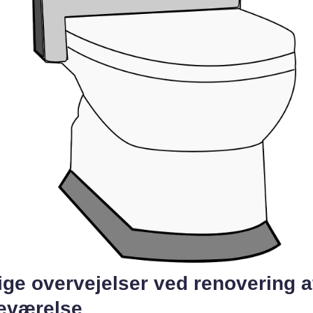
ige overvejelser ved renovering a
eværelse