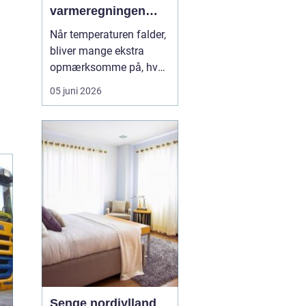
varmeregningen
nede
Når temperaturen falder,
bliver mange ekstra
opmærksomme på, hvad
fyring koster. For dig
05 juni 2026
med oliefyr kan udsving
i priserne mærkes direkte
på økonomien, og derfor
giver det god mening at
holde øje
med pr...
Senge nordjylland