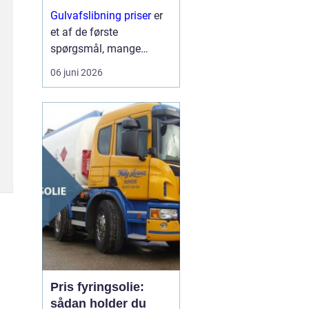
trægulve?
Gulvafslibning priser
er
et af de første
spørgsmål, mange
boligejere stiller, når de
06 juni 2026
opdager ridser, pletter og
slid på trægulvet. På
mange måd...
Pris fyringsolie:
sådan holder du