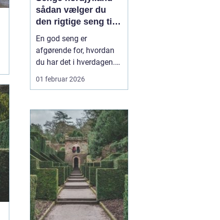
sådan vælger du
den rigtige seng til
din krop
En god seng er
afgørende for, hvordan
du har det i hverdagen.
Sover du dårligt, mærker
01 februar 2026
du det hurtigt som
træthed, øm ryg eller
spændte skuldre. Mange
nordjyder går længe og
overvejer ny seng, men
udsætter købet, fordi
valget virker
uoverskueligt. Hå...