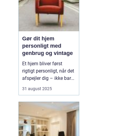
Gør dit hjem
personligt med
genbrug og vintage
Et hjem bliver først
rigtigt personligt, når det
afspejler dig – ikke bare
de nyeste trends fra
31 august 2025
boligmagasinerne. Med
genbrug og vintage kan
du skabe et unikt udtryk,
der både fortæller
historier og giver rummet
karakte...