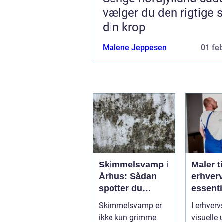
vælger du den rigtige s
din krop
Malene Jeppesen
01 fe
Skimmelsvamp i
Maler ti
Århus: Sådan
erhver
spotter du
essenti
problemet
service
Skimmelsvamp er
I erhverv
virkso
ikke kun grimme
visuelle 