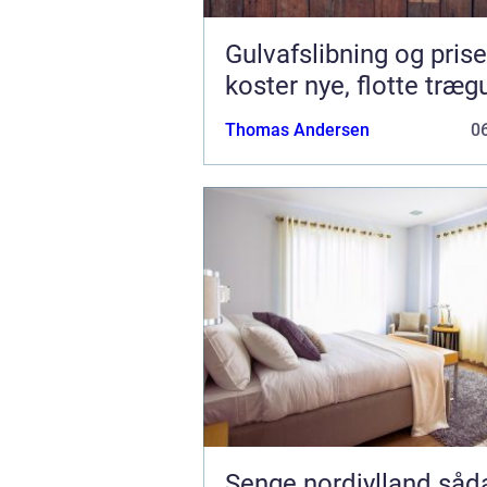
Gulvafslibning og prise
koster nye, flotte træg
Thomas Andersen
06
Senge nordjylland sådan