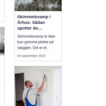
Skimmelsvamp i
Århus: Sådan
spotter du
problemet
Skimmelsvamp er ikke
kun grimme pletter på
væggen. Det er et
sundhedsproblem, der
05 september 2025
ofte skyldes fugt,
kuldebroer og
utilstrækkelig
ventilation. I Århus
spiller kystnært klima,
r
ældre ejendomme og
tætte renoveri...