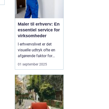
Maler til erhverv: En
essentiel service for
virksomheder
I erhvervslivet er det
visuelle udtryk ofte en
afgørende faktor for
virksomheders succes.
01 september 2025
En flot og velholdt
facade skaber ikke kun
et godt
førstehåndsindtryk; det
kan også påvirke
arbejdsmiljøet og
medarbejder...