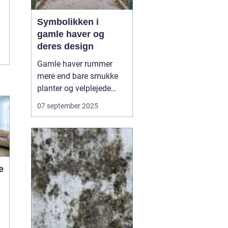
Symbolikken i
gamle haver og
deres design
Gamle haver rummer
mere end bare smukke
planter og velplejede
stier – de er fyldt med
07 september 2025
symbolik og fortællinger,
som afspejler både
kultur og tidsånd. Hvert
træ, hver sten og hver
dam er ofte placeret med
e
en mening, der r...