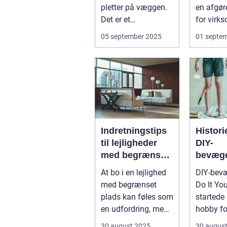
pletter på væggen.
en afgør
Det er et
for virk
sundhedsproblem,
succes. E
05 september 2025
01 septe
der ofte s...
Indretningstips
Histor
til lejligheder
DIY-
med begrænset
bevæge
plads
hobby ti
At bo i en lejlighed
DIY-bev
med begrænset
Do It You
plads kan føles som
startede
en udfordring, men
hobby fo
med de rette ...
ville repa
30 august 2025
30 augus