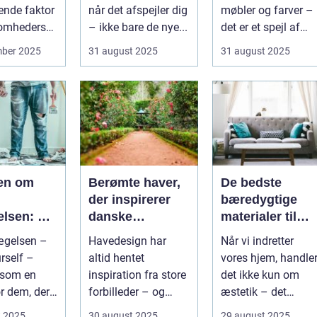
ende faktor
når det afspejler dig
møbler og farver –
somheders
– ikke bare de nye...
det er et spejl af
n ...
kultur, traditi...
mber 2025
31 august 2025
31 august 2025
ien om
Berømte haver,
De bedste
der inspirerer
bæredygtige
lsen: Fra
danske
materialer til
l livsstil
havedesigns
boligindretning
ægelsen –
Havedesign har
Når vi indretter
rself –
altid hentet
vores hjem, handle
 som en
inspiration fra store
det ikke kun om
r dem, der
forbilleder – og
æstetik – det
rer...
mange af de haver,
handler ogs&ari...
t 2025
30 august 2025
29 august 2025