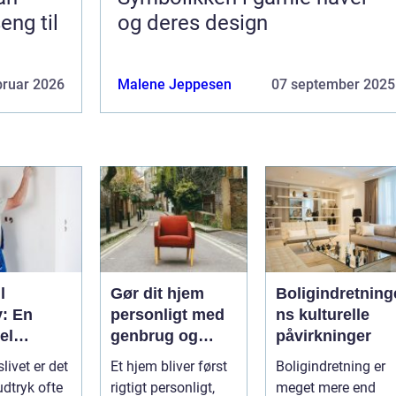
eng til
og deres design
bruar 2026
Malene Jeppesen
07 september 2025
l
Gør dit hjem
Boligindretning
v: En
personligt med
ns kulturelle
el
genbrug og
påvirkninger
 for
vintage
slivet er det
Et hjem bliver først
Boligindretning er
mheder
udtryk ofte
rigtigt personligt,
meget mere end