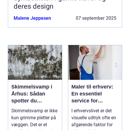
deres design
Malene Jeppesen
07 september 2025
Skimmelsvamp i
Maler til erhverv:
Århus: Sådan
En essentiel
spotter du
service for
problemet
virksomheder
Skimmelsvamp er ikke
I erhvervslivet er det
kun grimme pletter på
visuelle udtryk ofte en
væggen. Det er et
afgørende faktor for