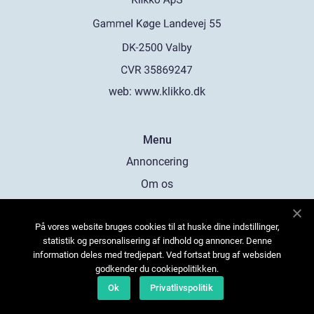
web:
www.klikko.dk
Menu
Annoncering
Om os
Cookies
På vores website bruges cookies til at huske dine indstillinger,
Kontakt os
statistik og personalisering af indhold og annoncer. Denne
Sitemap
information deles med tredjepart. Ved fortsat brug af websiden
godkender du cookiepolitikken.
Ok
Privatlivspolitik