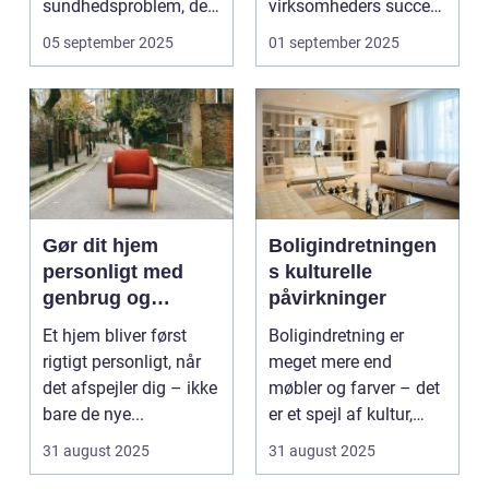
sundhedsproblem, der
virksomheders succes.
ofte s...
En ...
05 september 2025
01 september 2025
Gør dit hjem
Boligindretningen
personligt med
s kulturelle
genbrug og
påvirkninger
vintage
Et hjem bliver først
Boligindretning er
rigtigt personligt, når
meget mere end
det afspejler dig – ikke
møbler og farver – det
bare de nye...
er et spejl af kultur,
traditi...
31 august 2025
31 august 2025