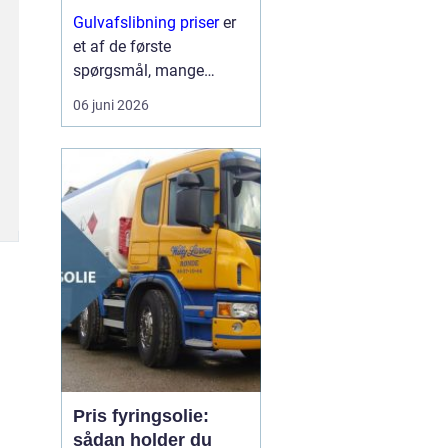
trægulve?
Gulvafslibning priser
er
et af de første
spørgsmål, mange
boligejere stiller, når de
06 juni 2026
opdager ridser, pletter og
slid på trægulvet. På
mange måd...
Pris fyringsolie:
sådan holder du