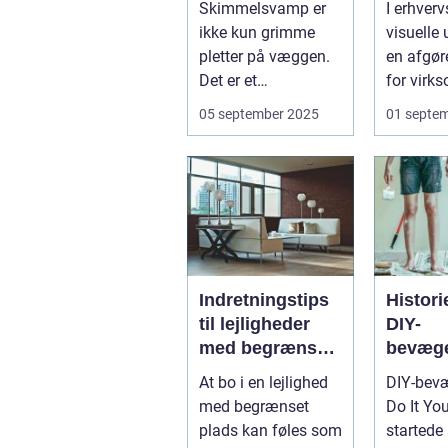
Skimmelsvamp er
I erhverv
virkso
ikke kun grimme
visuelle 
pletter på væggen.
en afgør
Det er et
for virk
sundhedsproblem,
succes. E
05 september 2025
01 septe
der ofte s...
Indretningstips
Histor
til lejligheder
DIY-
med begrænset
bevæge
plads
hobby ti
At bo i en lejlighed
DIY-bev
med begrænset
Do It You
plads kan føles som
startede