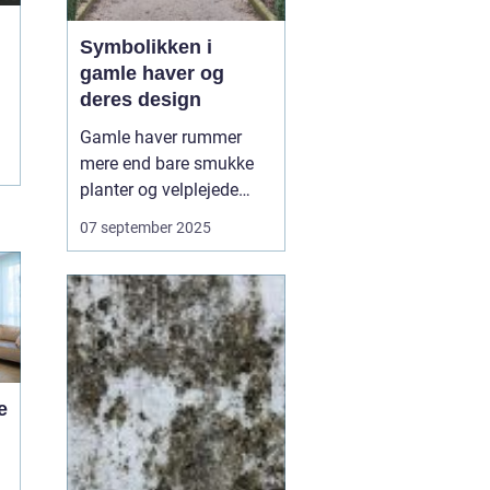
Symbolikken i
gamle haver og
deres design
Gamle haver rummer
mere end bare smukke
planter og velplejede
stier – de er fyldt med
07 september 2025
symbolik og fortællinger,
som afspejler både
kultur og tidsånd. Hvert
træ, hver sten og hver
dam er ofte placeret med
en mening, der r...
e