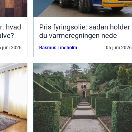
r: hvad
Pris fyringsolie: sådan holder
ulve?
du varmeregningen nede
 juni 2026
Rasmus Lindholm
05 juni 2026