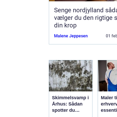
Senge nordjylland sådan
vælger du den rigtige s
din krop
Malene Jeppesen
01 fe
Skimmelsvamp i
Maler ti
Århus: Sådan
erhver
spotter du
essenti
problemet
service