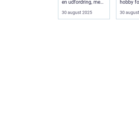
en udfordring, men
hobby fo
med de rette ...
ville repa
30 august 2025
30 augus