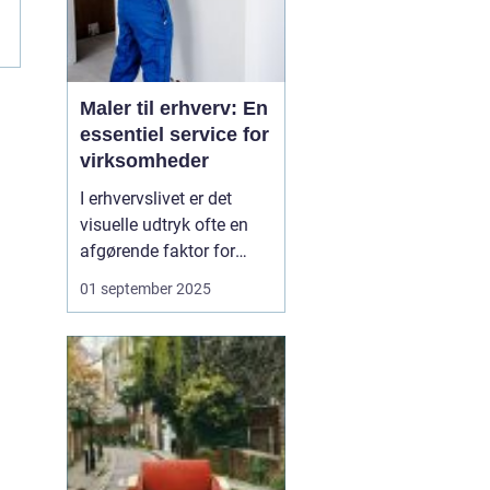
Maler til erhverv: En
essentiel service for
virksomheder
I erhvervslivet er det
visuelle udtryk ofte en
afgørende faktor for
virksomheders succes.
01 september 2025
En flot og velholdt
facade skaber ikke kun
et godt
førstehåndsindtryk; det
kan også påvirke
arbejdsmiljøet og
medarbejder...