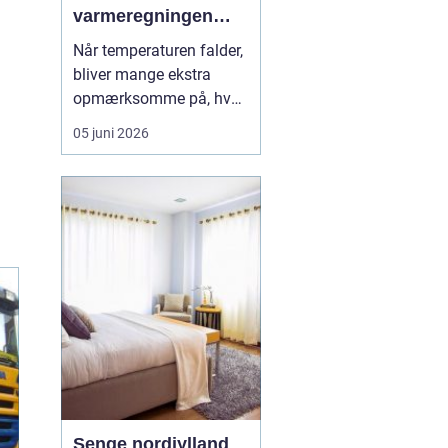
varmeregningen
nede
Når temperaturen falder,
bliver mange ekstra
opmærksomme på, hvad
fyring koster. For dig
05 juni 2026
med oliefyr kan udsving
i priserne mærkes direkte
på økonomien, og derfor
giver det god mening at
holde øje
med pr...
Senge nordjylland