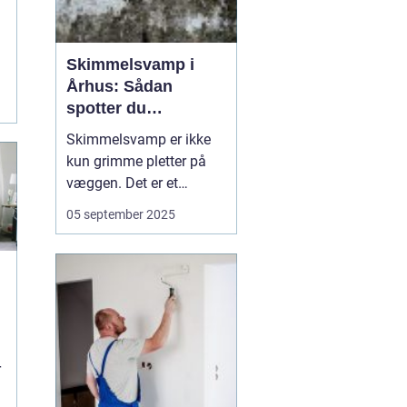
Skimmelsvamp i
Århus: Sådan
spotter du
problemet
Skimmelsvamp er ikke
kun grimme pletter på
væggen. Det er et
sundhedsproblem, der
05 september 2025
ofte skyldes fugt,
kuldebroer og
utilstrækkelig
ventilation. I Århus
spiller kystnært klima,
ældre ejendomme og
tætte renoveri...
r