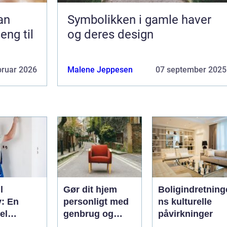
Symbolikken i gamle haver
eng til
og deres design
bruar 2026
Malene Jeppesen
07 september 2025
l
Gør dit hjem
Boligindretning
v: En
personligt med
ns kulturelle
el
genbrug og
påvirkninger
 for
vintage