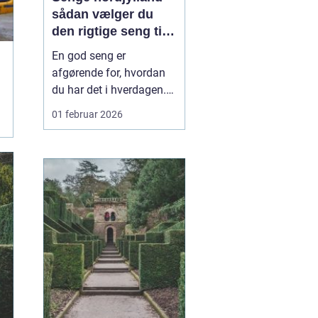
sådan vælger du
den rigtige seng til
din krop
En god seng er
afgørende for, hvordan
du har det i hverdagen.
Sover du dårligt, mærker
01 februar 2026
du det hurtigt som
træthed, øm ryg eller
spændte skuldre. Mange
nordjyder går længe og
overvejer ny seng, men
udsætter købet, fordi
valget virker
uoverskueligt. Hå...