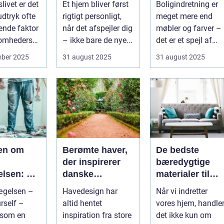
slivet er det
Et hjem bliver først
Boligindretning er
mheder
udtryk ofte
rigtigt personligt,
meget mere end
ende faktor
når det afspejler dig
møbler og farver –
somheders
– ikke bare de nye...
det er et spejl af
n ...
kultur, traditi...
mber 2025
31 august 2025
31 august 2025
ien om
Berømte haver,
De bedste
der inspirerer
bæredygtige
lsen: Fra
danske
materialer til
l livsstil
havedesigns
boligindretning
ægelsen –
Havedesign har
Når vi indretter
rself –
altid hentet
vores hjem, handle
 som en
inspiration fra store
det ikke kun om