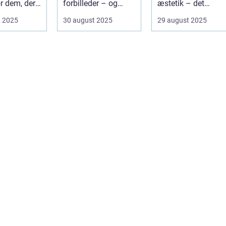
r dem, der
forbilleder – og
æstetik – det
rer...
mange af de haver,
handler ogs&ari...
t 2025
30 august 2025
29 august 2025
vi kende...