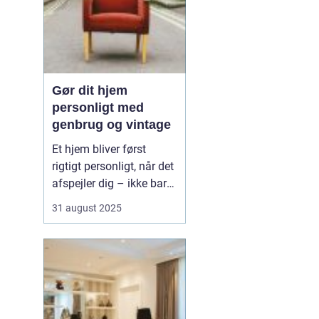
Gør dit hjem
personligt med
genbrug og vintage
Et hjem bliver først
rigtigt personligt, når det
afspejler dig – ikke bare
de nyeste trends fra
31 august 2025
boligmagasinerne. Med
genbrug og vintage kan
du skabe et unikt udtryk,
der både fortæller
historier og giver rummet
karakte...