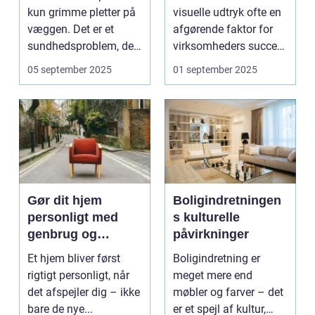
kun grimme pletter på
visuelle udtryk ofte en
væggen. Det er et
afgørende faktor for
sundhedsproblem, der
virksomheders succes.
ofte s...
En ...
05 september 2025
01 september 2025
Gør dit hjem
Boligindretningen
personligt med
s kulturelle
genbrug og
påvirkninger
vintage
Et hjem bliver først
Boligindretning er
rigtigt personligt, når
meget mere end
det afspejler dig – ikke
møbler og farver – det
bare de nye...
er et spejl af kultur,