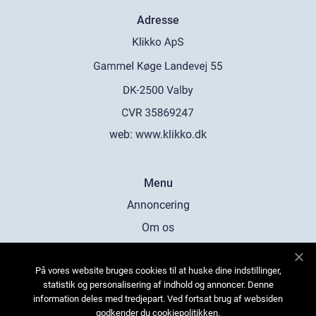
Adresse
web:
www.klikko.dk
Menu
Annoncering
Om os
Cookies
På vores website bruges cookies til at huske dine indstillinger,
Kontakt os
statistik og personalisering af indhold og annoncer. Denne
Sitemap
information deles med tredjepart. Ved fortsat brug af websiden
godkender du cookiepolitikken.