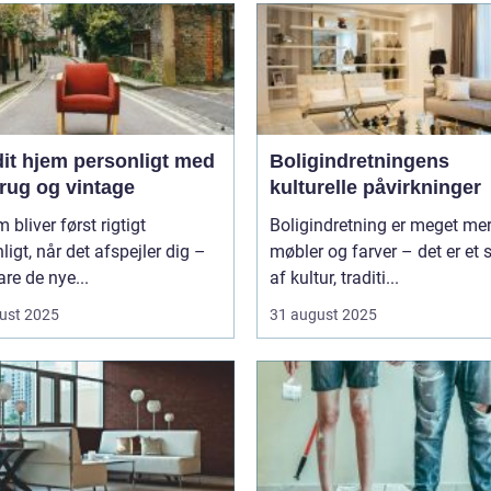
dit hjem personligt med
Boligindretningens
rug og vintage
kulturelle påvirkninger
m bliver først rigtigt
Boligindretning er meget me
ligt, når det afspejler dig –
møbler og farver – det er et s
are de nye...
af kultur, traditi...
ust 2025
31 august 2025