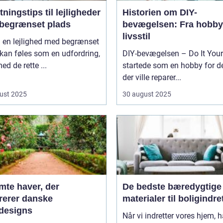
tningstips til lejligheder
Historien om DIY-
begrænset plads
bevægelsen: Fra hobby 
livsstil
i en lejlighed med begrænset
kan føles som en udfordring,
DIY-bevægelsen – Do It Your
d de rette ...
startede som en hobby for d
der ville reparer...
ust 2025
30 august 2025
mte haver, der
De bedste bæredygtige
irerer danske
materialer til boligindr
designs
Når vi indretter vores hjem, 