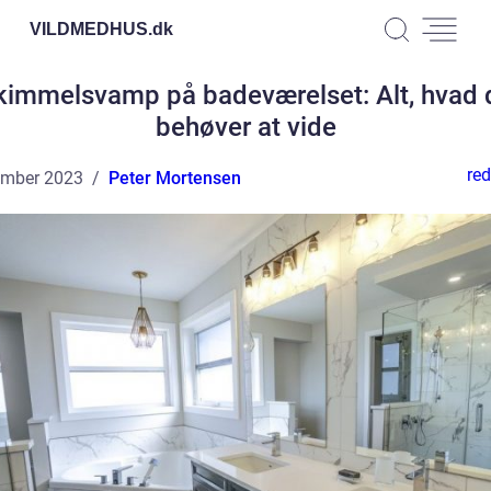
VILDMEDHUS.
dk
kimmelsvamp på badeværelset: Alt, hvad 
behøver at vide
red
ember 2023
Peter Mortensen