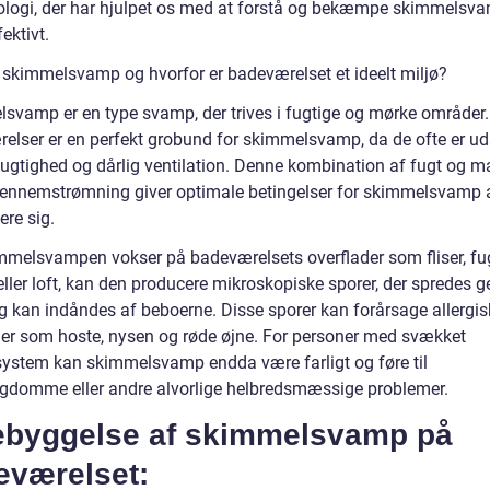
ologi, der har hjulpet os med at forstå og bekæmpe skimmelsv
ektivt.
 skimmelsvamp og hvorfor er badeværelset et ideelt miljø?
svamp er en type svamp, der trives i fugtige og mørke områder.
elser er en perfekt grobund for skimmelsvamp, da de ofte er ud
tfugtighed og dårlig ventilation. Denne kombination af fugt og m
gennemstrømning giver optimale betingelser for skimmelsvamp 
ere sig.
mmelsvampen vokser på badeværelsets overflader som fliser, fug
ller loft, kan den producere mikroskopiske sporer, der spredes
og kan indåndes af beboerne. Disse sporer kan forårsage allergis
ner som hoste, nysen og røde øjne. For personer med svækket
stem kan skimmelsvamp endda være farligt og føre til
gdomme eller andre alvorlige helbredsmæssige problemer.
ebyggelse af skimmelsvamp på
eværelset: