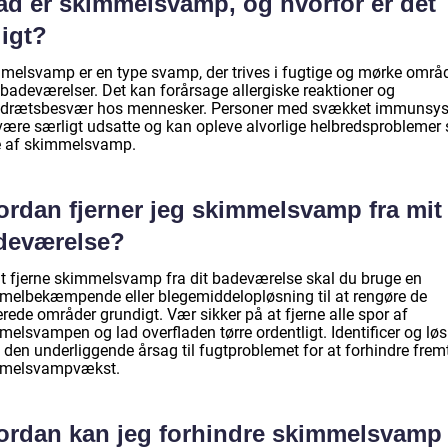
ad er skimmelsvamp, og hvorfor er det
ligt?
melsvamp er en type svamp, der trives i fugtige og mørke områ
badeværelser. Det kan forårsage allergiske reaktioner og
drætsbesvær hos mennesker. Personer med svækket immunsy
være særligt udsatte og kan opleve alvorlige helbredsproblemer
e af skimmelsvamp.
ordan fjerner jeg skimmelsvamp fra mit
deværelse?
at fjerne skimmelsvamp fra dit badeværelse skal du bruge en
melbekæmpende eller blegemiddelopløsning til at rengøre de
erede områder grundigt. Vær sikker på at fjerne alle spor af
elsvampen og lad overfladen tørre ordentligt. Identificer og løs
 den underliggende årsag til fugtproblemet for at forhindre frem
melsvampvækst.
ordan kan jeg forhindre skimmelsvamp