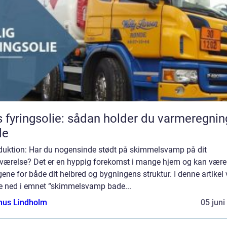
s fyringsolie: sådan holder du varmeregni
de
oduktion: Har du nogensinde stødt på skimmelsvamp på dit
værelse? Det er en hyppig forekomst i mange hjem og kan være 
gene for både dit helbred og bygningens struktur. I denne artikel v
e ned i emnet “skimmelsvamp bade...
us Lindholm
05 juni