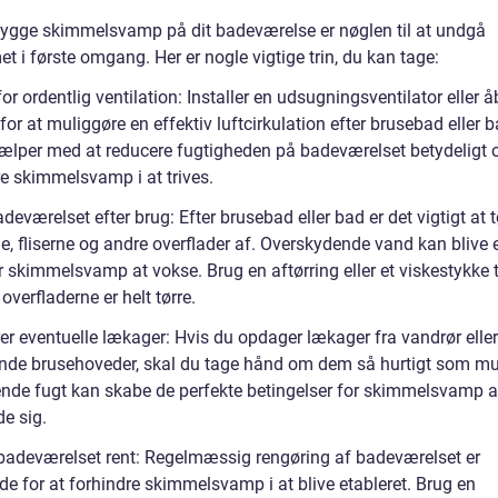
bygge skimmelsvamp på dit badeværelse er nøglen til at undgå
t i første omgang. Her er nogle vigtige trin, du kan tage:
or ordentlig ventilation: Installer en udsugningsventilator eller 
for at muliggøre en effektiv luftcirkulation efter brusebad eller b
jælper med at reducere fugtigheden på badeværelset betydeligt 
re skimmelsvamp i at trives.
deværelset efter brug: Efter brusebad eller bad er det vigtigt at t
, fliserne og andre overflader af. Overskydende vand kan blive e
r skimmelsvamp at vokse. Brug en aftørring eller et viskestykke ti
t overfladerne er helt tørre.
r eventuelle lækager: Hvis du opdager lækager fra vandrør eller 
nde brusehoveder, skal du tage hånd om dem så hurtigt som mul
nde fugt kan skabe de perfekte betingelser for skimmelsvamp a
e sig.
badeværelset rent: Regelmæssig rengøring af badeværelset er
de for at forhindre skimmelsvamp i at blive etableret. Brug en