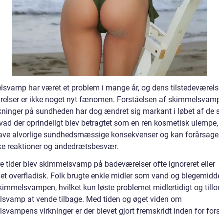
svamp har været et problem i mange år, og dens tilstedeværels
elser er ikke noget nyt fænomen. Forståelsen af skimmelsvam
rkninger på sundheden har dog ændret sig markant i løbet af de 
Hvad der oprindeligt blev betragtet som en ren kosmetisk ulempe, 
have alvorlige sundhedsmæssige konsekvenser og kan forårsage
ske reaktioner og åndedrætsbesvær.
ere tider blev skimmelsvamp på badeværelser ofte ignoreret eller
et overfladisk. Folk brugte enkle midler som vand og blegemiddel
kimmelsvampen, hvilket kun løste problemet midlertidigt og tillo
svamp at vende tilbage. Med tiden og øget viden om
svampens virkninger er der blevet gjort fremskridt inden for for