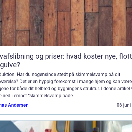
vafslibning og priser: hvad koster nye, flot
gulve?
oduktion: Har du nogensinde stødt på skimmelsvamp på dit
værelse? Det er en hyppig forekomst i mange hjem og kan være 
gene for både dit helbred og bygningens struktur. I denne artikel v
e ned i emnet “skimmelsvamp bade...
as Andersen
06 juni