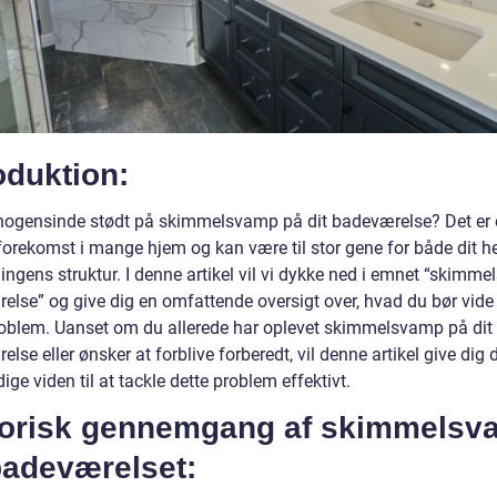
oduktion:
nogensinde stødt på skimmelsvamp på dit badeværelse? Det er 
forekomst i mange hjem og kan være til stor gene for både dit h
ingens struktur. I denne artikel vil vi dykke ned i emnet “skimm
else” og give dig en omfattende oversigt over, hvad du bør vid
roblem. Uanset om du allerede har oplevet skimmelsvamp på dit
lse eller ønsker at forblive forberedt, vil denne artikel give dig 
ge viden til at tackle dette problem effektivt.
torisk gennemgang af skimmelsv
badeværelset: