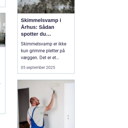
Skimmelsvamp i
Århus: Sådan
spotter du
problemet
Skimmelsvamp er ikke
kun grimme pletter på
væggen. Det er et
sundhedsproblem, der
05 september 2025
ofte skyldes fugt,
kuldebroer og
r
utilstrækkelig
ventilation. I Århus
spiller kystnært klima,
ældre ejendomme og
tætte renoveri...