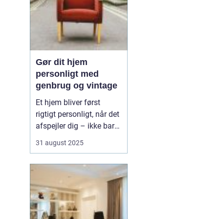
Gør dit hjem
personligt med
genbrug og vintage
Et hjem bliver først
rigtigt personligt, når det
afspejler dig – ikke bare
de nyeste trends fra
31 august 2025
boligmagasinerne. Med
genbrug og vintage kan
du skabe et unikt udtryk,
der både fortæller
historier og giver rummet
karakte...