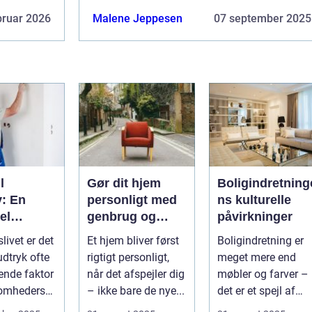
bruar 2026
Malene Jeppesen
07 september 2025
l
Gør dit hjem
Boligindretning
v: En
personligt med
ns kulturelle
el
genbrug og
påvirkninger
 for
vintage
slivet er det
Et hjem bliver først
Boligindretning er
mheder
udtryk ofte
rigtigt personligt,
meget mere end
ende faktor
når det afspejler dig
møbler og farver –
somheders
– ikke bare de nye...
det er et spejl af
n ...
kultur, traditi...