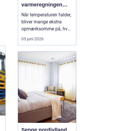
varmeregningen
nede
Når temperaturen falder,
bliver mange ekstra
opmærksomme på, hvad
fyring koster. For dig
05 juni 2026
med oliefyr kan udsving
i priserne mærkes direkte
på økonomien, og derfor
giver det god mening at
holde øje
med pr...
Senge nordjylland