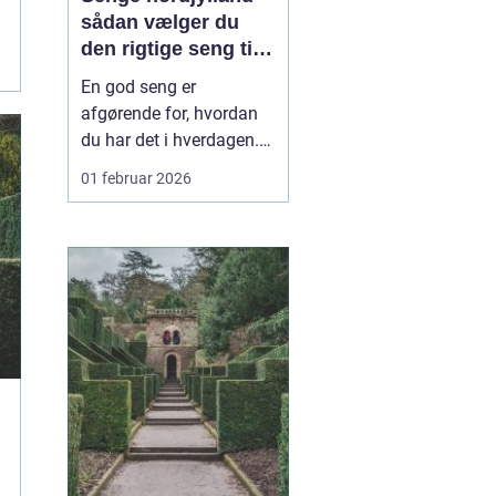
sådan vælger du
den rigtige seng til
din krop
En god seng er
afgørende for, hvordan
du har det i hverdagen.
Sover du dårligt, mærker
01 februar 2026
du det hurtigt som
træthed, øm ryg eller
spændte skuldre. Mange
nordjyder går længe og
overvejer ny seng, men
udsætter købet, fordi
valget virker
uoverskueligt. Hå...