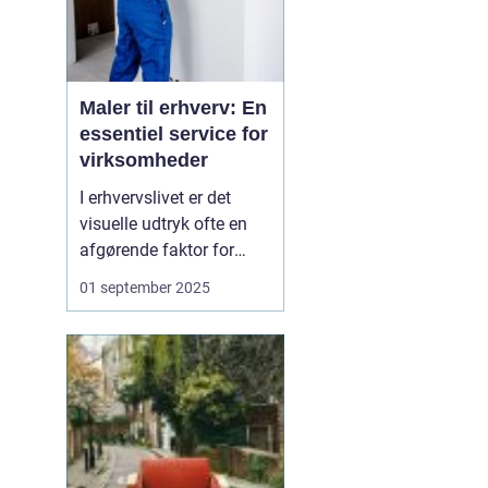
Maler til erhverv: En
essentiel service for
virksomheder
I erhvervslivet er det
visuelle udtryk ofte en
afgørende faktor for
virksomheders succes.
01 september 2025
En flot og velholdt
facade skaber ikke kun
et godt
førstehåndsindtryk; det
kan også påvirke
arbejdsmiljøet og
medarbejder...