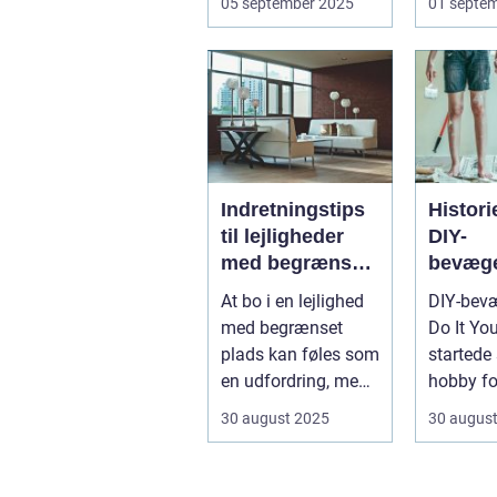
05 september 2025
01 septe
der ofte s...
Indretningstips
Histor
til lejligheder
DIY-
med begrænset
bevæge
plads
hobby ti
At bo i en lejlighed
DIY-bev
med begrænset
Do It You
plads kan føles som
startede
en udfordring, men
hobby fo
med de rette ...
ville repa
30 august 2025
30 augus