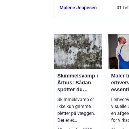
Malene Jeppesen
01 fe
Skimmelsvamp i
Maler ti
Århus: Sådan
erhver
spotter du
essenti
problemet
service
Skimmelsvamp er
I erhverv
virkso
ikke kun grimme
visuelle 
pletter på væggen.
en afgør
Det er et
for virk
sundhedsproblem,
succes. E