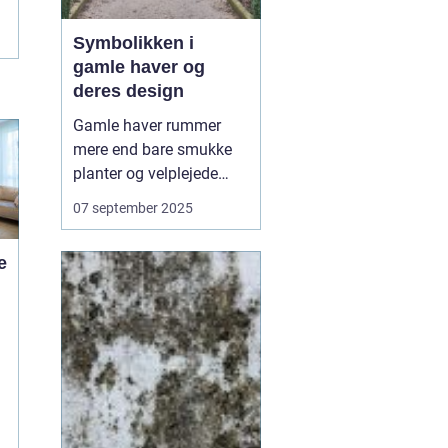
Symbolikken i
gamle haver og
deres design
Gamle haver rummer
mere end bare smukke
planter og velplejede
stier – de er fyldt med
07 september 2025
symbolik og fortællinger,
som afspejler både
e
kultur og tidsånd. Hvert
træ, hver sten og hver
dam er ofte placeret med
en mening, der r...