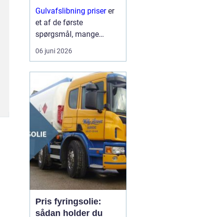
trægulve?
Gulvafslibning priser
er
et af de første
spørgsmål, mange
boligejere stiller, når de
06 juni 2026
opdager ridser, pletter og
slid på trægulvet. På
mange måd...
Pris fyringsolie:
sådan holder du