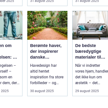
mber 2025
31 august 2025
31 august 2025
ien om
Berømte haver,
De bedste
der inspirerer
bæredygtige
lsen: Fra
danske
materialer til
l livsstil
havedesigns
boligindretning
ægelsen –
Havedesign har
Når vi indretter
rself –
altid hentet
vores hjem, handle
 som en
inspiration fra store
det ikke kun om
r dem, der
forbilleder – og
æstetik – det
rer...
mange af de haver,
handler ogs&ari...
t 2025
30 august 2025
29 august 2025
vi kende...