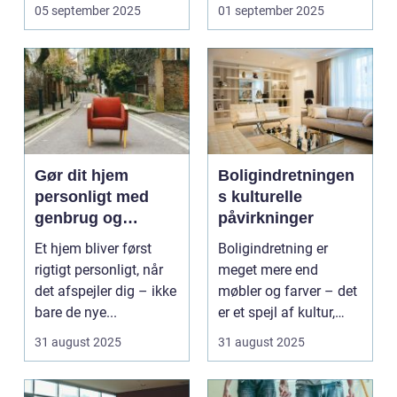
ofte s...
En ...
05 september 2025
01 september 2025
Gør dit hjem
Boligindretningen
personligt med
s kulturelle
genbrug og
påvirkninger
vintage
Et hjem bliver først
Boligindretning er
rigtigt personligt, når
meget mere end
det afspejler dig – ikke
møbler og farver – det
bare de nye...
er et spejl af kultur,
traditi...
31 august 2025
31 august 2025