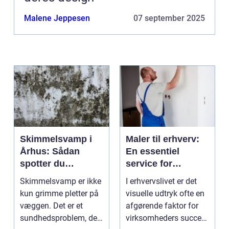
Malene Jeppesen
07 september 2025
Skimmelsvamp i
Maler til erhverv:
Århus: Sådan
En essentiel
spotter du
service for
problemet
virksomheder
Skimmelsvamp er ikke
I erhvervslivet er det
kun grimme pletter på
visuelle udtryk ofte en
væggen. Det er et
afgørende faktor for
sundhedsproblem, der
virksomheders succes.