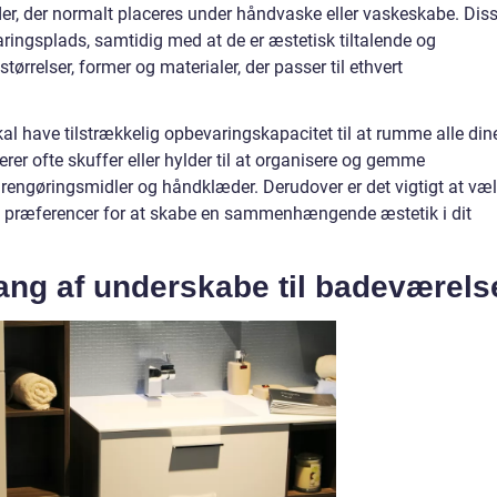
er, der normalt placeres under håndvaske eller vaskeskabe. Dis
varingsplads, samtidig med at de er æstetisk tiltalende og
tørrelser, former og materialer, der passer til ethvert
al have tilstrækkelig opbevaringskapacitet til at rumme alle din
rer ofte skuffer eller hylder til at organisere og gemme
 rengøringsmidler og håndklæder. Derudover er det vigtigt at væ
l og præferencer for at skabe en sammenhængende æstetik i dit
ng af underskabe til badeværels