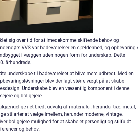
klet sig over tid for at imødekomme skiftende behov og
f indendørs VVS var badeværelser en sjældenhed, og opbevaring 
e indbygget i væggen uden nogen form for underskab. Dette
20. århundrede.
dte underskabe til badeværelset at blive mere udbredt. Med en
opbevaringsløsninger blev der lagt større vægt på at skabe
lsesdesign. Underskabe blev en væsentlig komponent i denne
ejere og boligejere.
ilgængelige i et bredt udvalg af materialer, herunder træ, metal,
ige stilarter at vælge imellem, herunder moderne, vintage,
er boligejere mulighed for at skabe et personligt og stilfuldt
æferencer og behov.