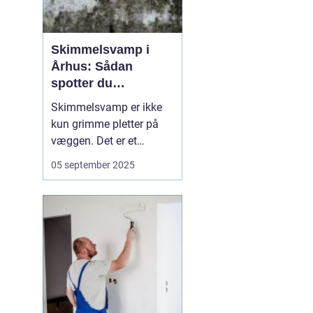
Skimmelsvamp i
Århus: Sådan
spotter du
problemet
Skimmelsvamp er ikke
kun grimme pletter på
væggen. Det er et
sundhedsproblem, der
05 september 2025
ofte skyldes fugt,
kuldebroer og
utilstrækkelig
ventilation. I Århus
spiller kystnært klima,
ældre ejendomme og
tætte renoveri...