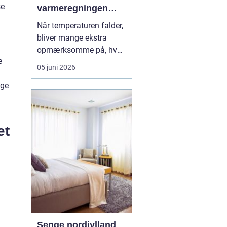
se
varmeregningen
nede
Når temperaturen falder,
bliver mange ekstra
opmærksomme på, hvad
e
fyring koster. For dig
05 juni 2026
med oliefyr kan udsving
lge
i priserne mærkes direkte
på økonomien, og derfor
giver det god mening at
holde øje
med pr...
et
Senge nordjylland