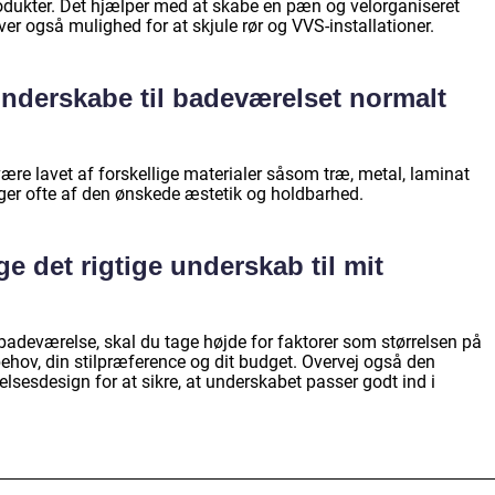
odukter. Det hjælper med at skabe en pæn og velorganiseret
r også mulighed for at skjule rør og VVS-installationer.
 underskabe til badeværelset normalt
ære lavet af forskellige materialer såsom træ, metal, laminat
ger ofte af den ønskede æstetik og holdbarhed.
e det rigtige underskab til mit
 badeværelse, skal du tage højde for faktorer som størrelsen på
ehov, din stilpræference og dit budget. Overvej også den
lsesdesign for at sikre, at underskabet passer godt ind i