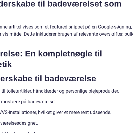
derskabe til badeværelset som
nne artikel vises som et featured snippet på en Google-søgning, 
n vis måde. Dette inkluderer brugen af relevante overskrifter, bull
lse: En kompletnøgle til
tik
erskabe til badeværelse
il toiletartikler, håndklæder og personlige plejeprodukter.
atmosfære på badeværelset.
VVS-installationer, hvilket giver et mere rent udseende.
deværelsesdesignet.