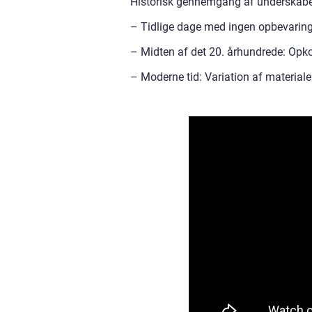
Historisk gennemgang af underskabe 
– Tidlige dage med ingen opbevarin
– Midten af det 20. århundrede: Opko
– Moderne tid: Variation af materialer