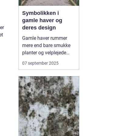
Symbolikken i
gamle haver og
deres design
er
et
Gamle haver rummer
mere end bare smukke
planter og velplejede
stier – de er fyldt med
07 september 2025
symbolik og fortællinger,
som afspejler både
kultur og tidsånd. Hvert
træ, hver sten og hver
dam er ofte placeret med
en mening, der r...