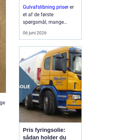
trægulve?
Gulvafslibning priser
er
et af de første
spørgsmål, mange
boligejere stiller, når de
06 juni 2026
opdager ridser, pletter og
slid på trægulvet. På
mange måd...
ige
Pris fyringsolie:
sådan holder du