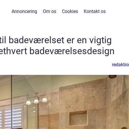
Annoncering
Om os
Cookies
Kontakt os
il badeværelset er en vigtig
ethvert badeværelsesdesign
redaktio