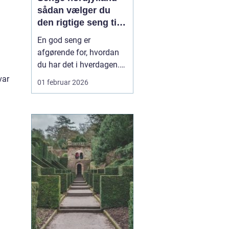
sådan vælger du
den rigtige seng til
din krop
En god seng er
afgørende for, hvordan
du har det i hverdagen.
Sover du dårligt, mærker
var
01 februar 2026
du det hurtigt som
træthed, øm ryg eller
spændte skuldre. Mange
nordjyder går længe og
overvejer ny seng, men
udsætter købet, fordi
valget virker
uoverskueligt. Hå...