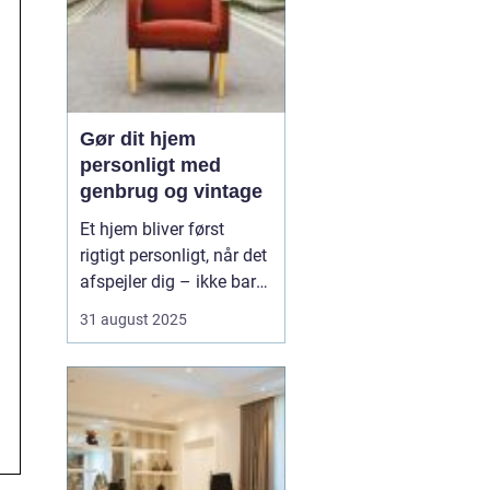
Gør dit hjem
personligt med
genbrug og vintage
Et hjem bliver først
rigtigt personligt, når det
afspejler dig – ikke bare
de nyeste trends fra
31 august 2025
boligmagasinerne. Med
genbrug og vintage kan
du skabe et unikt udtryk,
der både fortæller
historier og giver rummet
karakte...