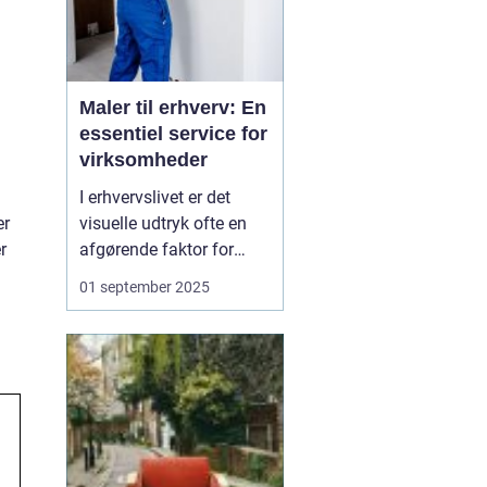
Maler til erhverv: En
essentiel service for
virksomheder
I erhvervslivet er det
visuelle udtryk ofte en
er
afgørende faktor for
r
virksomheders succes.
01 september 2025
En flot og velholdt
facade skaber ikke kun
et godt
førstehåndsindtryk; det
kan også påvirke
arbejdsmiljøet og
medarbejder...