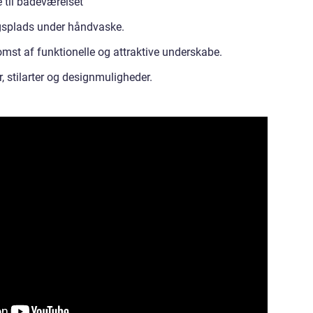
til badeværelset
gsplads under håndvaske.
mst af funktionelle og attraktive underskabe.
, stilarter og designmuligheder.