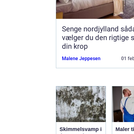
Senge nordjylland sådan
vælger du den rigtige s
din krop
Malene Jeppesen
01 fe
Skimmelsvamp i
Maler ti