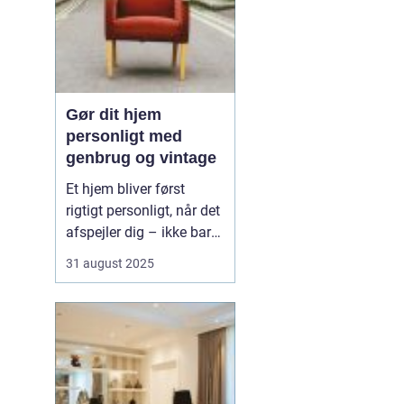
Gør dit hjem
personligt med
genbrug og vintage
Et hjem bliver først
rigtigt personligt, når det
afspejler dig – ikke bare
de nyeste trends fra
31 august 2025
boligmagasinerne. Med
genbrug og vintage kan
du skabe et unikt udtryk,
der både fortæller
historier og giver rummet
karakte...