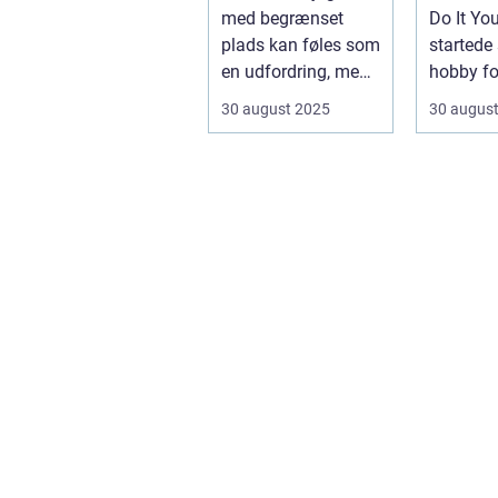
med begrænset
Do It You
plads kan føles som
startede
en udfordring, men
hobby fo
med de rette ...
ville repa
30 august 2025
30 augus