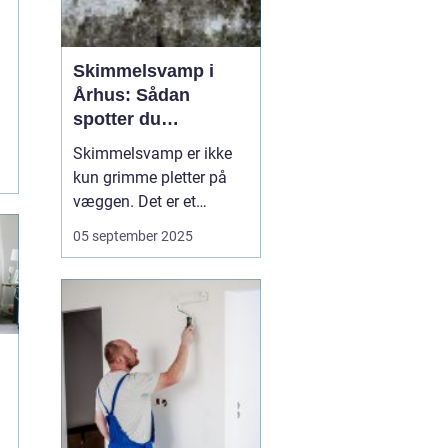
Skimmelsvamp i
Århus: Sådan
spotter du
problemet
Skimmelsvamp er ikke
kun grimme pletter på
væggen. Det er et
sundhedsproblem, der
05 september 2025
ofte skyldes fugt,
kuldebroer og
utilstrækkelig
ventilation. I Århus
spiller kystnært klima,
ældre ejendomme og
tætte renoveri...