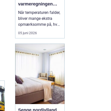
varmeregningen
nede
Når temperaturen falder,
bliver mange ekstra
opmærksomme på, hvad
fyring koster. For dig
05 juni 2026
med oliefyr kan udsving
i priserne mærkes direkte
på økonomien, og derfor
giver det god mening at
holde øje
med pr...
Senge nordjylland