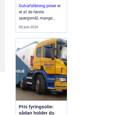
trægulve?
Gulvafslibning priser
er
et af de første
spørgsmål, mange
boligejere stiller, når de
06 juni 2026
opdager ridser, pletter og
slid på trægulvet. På
mange måd...
Pris fyringsolie:
sådan holder du