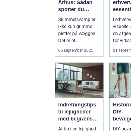
Århus: Sådan
erhver
spotter du
essenti
problemet
service
Skimmelsvamp er
I erhverv
virkso
ikke kun grimme
visuelle 
pletter på væggen.
en afgør
Det er et
for virk
sundhedsproblem,
succes. E
05 september 2025
01 septe
der ofte s...
Indretningstips
Histor
til lejligheder
DIY-
med begrænset
bevæge
plads
hobby ti
At bo i en lejlighed
DIY-bev