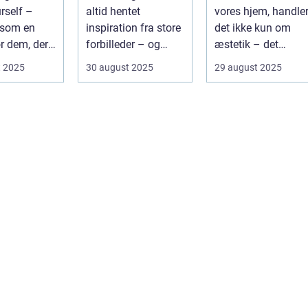
rself –
altid hentet
vores hjem, handle
 som en
inspiration fra store
det ikke kun om
r dem, der
forbilleder – og
æstetik – det
rer...
mange af de haver,
handler ogs&ari...
t 2025
30 august 2025
29 august 2025
vi kende...