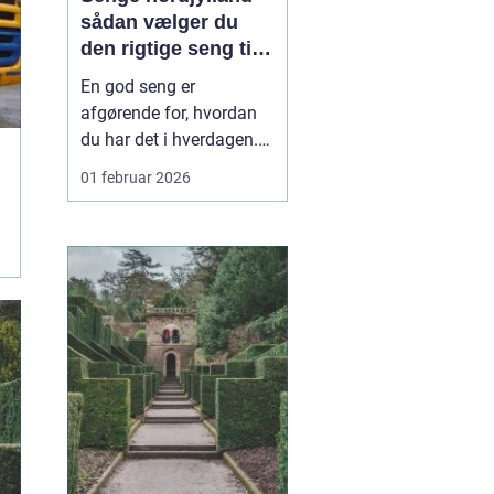
sådan vælger du
den rigtige seng til
din krop
En god seng er
afgørende for, hvordan
du har det i hverdagen.
Sover du dårligt, mærker
01 februar 2026
du det hurtigt som
træthed, øm ryg eller
spændte skuldre. Mange
nordjyder går længe og
overvejer ny seng, men
udsætter købet, fordi
valget virker
uoverskueligt. Hå...