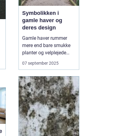
Symbolikken i
gamle haver og
deres design
Gamle haver rummer
mere end bare smukke
planter og velplejede
stier – de er fyldt med
07 september 2025
symbolik og fortællinger,
som afspejler både
kultur og tidsånd. Hvert
træ, hver sten og hver
dam er ofte placeret med
en mening, der r...
e