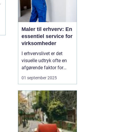
r
Maler til erhverv: En
essentiel service for
virksomheder
I erhvervslivet er det
visuelle udtryk ofte en
afgørende faktor for
virksomheders succes.
01 september 2025
En flot og velholdt
facade skaber ikke kun
et godt
førstehåndsindtryk; det
kan også påvirke
arbejdsmiljøet og
medarbejder...