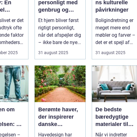
v: En
personligt med
ns kulturelle
el
genbrug og
påvirkninger
 for
vintage
slivet er det
Et hjem bliver først
Boligindretning er
mheder
udtryk ofte
rigtigt personligt,
meget mere end
ende faktor
når det afspejler dig
møbler og farver –
somheders
– ikke bare de nye...
det er et spejl af
n ...
kultur, traditi...
mber 2025
31 august 2025
31 august 2025
ien om
Berømte haver,
De bedste
der inspirerer
bæredygtige
lsen: Fra
danske
materialer til
l livsstil
havedesigns
boligindretning
ægelsen –
Havedesign har
Når vi indretter