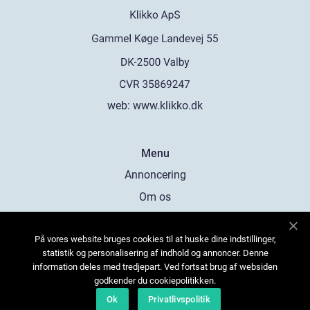
web:
www.klikko.dk
Menu
Annoncering
Om os
Cookies
På vores website bruges cookies til at huske dine indstillinger,
Kontakt os
statistik og personalisering af indhold og annoncer. Denne
Sitemap
information deles med tredjepart. Ved fortsat brug af websiden
godkender du cookiepolitikken.
Ok
Privatlivspolitik