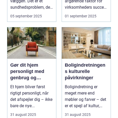
væggen. Det er et
afgørende faktor for
sundhedsproblem, der
virksomheders succes.
ofte s...
En ...
05 september 2025
01 september 2025
Gør dit hjem
Boligindretningen
personligt med
s kulturelle
genbrug og
påvirkninger
vintage
Et hjem bliver først
Boligindretning er
rigtigt personligt, når
meget mere end
det afspejler dig – ikke
møbler og farver – det
bare de nye...
er et spejl af kultur,
traditi...
31 august 2025
31 august 2025